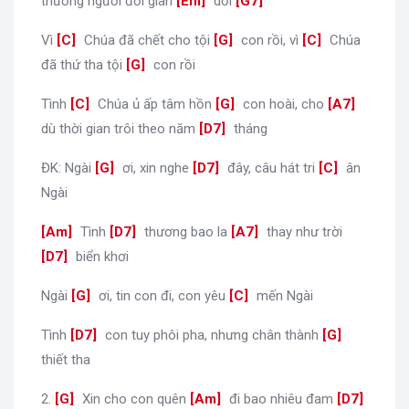
thương người đời gian
[
Em
]
dối
[
G7
]
Vì
[
C
]
Chúa đã chết cho tội
[
G
]
con rồi, vì
[
C
]
Chúa
đã thứ tha tội
[
G
]
con rồi
Tình
[
C
]
Chúa ủ ấp tâm hồn
[
G
]
con hoài, cho
[
A7
]
dù thời gian trôi theo năm
[
D7
]
tháng
ĐK: Ngài
[
G
]
ơi, xin nghe
[
D7
]
đây, câu hát tri
[
C
]
ân
Ngài
[
Am
]
Tình
[
D7
]
thương bao la
[
A7
]
thay như trời
[
D7
]
biển khơi
Ngài
[
G
]
ơi, tin con đi, con yêu
[
C
]
mến Ngài
Tình
[
D7
]
con tuy phôi pha, nhưng chân thành
[
G
]
thiết tha
2.
[
G
]
Xin cho con quên
[
Am
]
đi bao nhiêu đam
[
D7
]