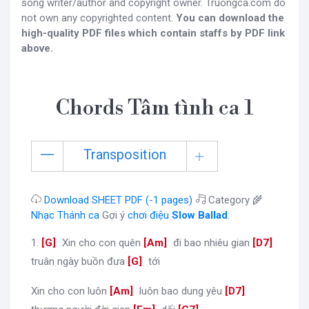
song writer/author and copyright owner. Truongca.com do
not own any copyrighted content.
You can download the
high-quality PDF files which contain staffs by PDF link
above.
Chords Tâm tình ca 1
Transposition
Download SHEET PDF (-1 pages)
Category 🌾
Nhạc Thánh ca
Gợi ý
chơi điệu
Slow Ballad
.
1.
[
G
]
Xin cho con quên
[
Am
]
đi bao nhiêu gian
[
D7
]
truân ngày buồn đưa
[
G
]
tới
Xin cho con luôn
[
Am
]
luôn bao dung yêu
[
D7
]