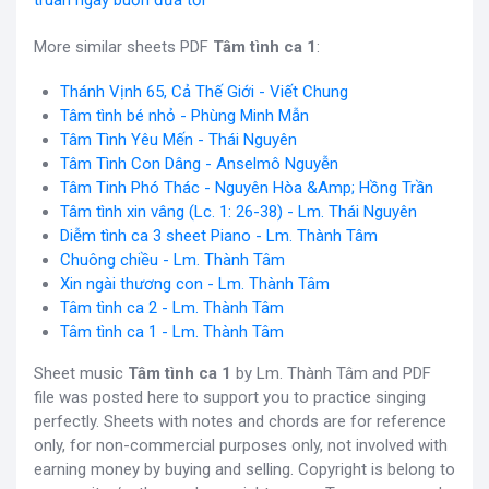
truân ngày buồn đưa tới
More similar sheets PDF
Tâm tình ca 1
:
Thánh Vịnh 65, Cả Thế Giới - Viết Chung
Tâm tình bé nhỏ - Phùng Minh Mẫn
Tâm Tình Yêu Mến - Thái Nguyên
Tâm Tình Con Dâng - Anselmô Nguyễn
Tâm Tinh Phó Thác - Nguyên Hòa &Amp; Hồng Trần
Tâm tình xin vâng (Lc. 1: 26-38) - Lm. Thái Nguyên
Diễm tình ca 3 sheet Piano - Lm. Thành Tâm
Chuông chiều - Lm. Thành Tâm
Xin ngài thương con - Lm. Thành Tâm
Tâm tình ca 2 - Lm. Thành Tâm
Tâm tình ca 1 - Lm. Thành Tâm
Sheet music
Tâm tình ca 1
by Lm. Thành Tâm and PDF
file was posted here to support you to practice singing
perfectly. Sheets with notes and chords are for reference
only, for non-commercial purposes only, not involved with
earning money by buying and selling. Copyright is belong to