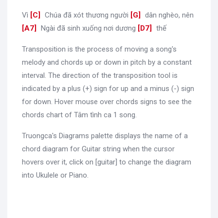
Vì
[
C
]
Chúa đã xót thương người
[
G
]
dân nghèo, nên
[
A7
]
Ngài đã sinh xuống nơi dương
[
D7
]
thế
Transposition is the process of moving a song's
melody and chords up or down in pitch by a constant
interval. The direction of the transposition tool is
indicated by a plus (+) sign for up and a minus (-) sign
for down. Hover mouse over chords signs to see the
chords chart of Tâm tình ca 1 song.
Truongca's Diagrams palette displays the name of a
chord diagram for Guitar string when the cursor
hovers over it, click on [guitar] to change the diagram
into Ukulele or Piano.