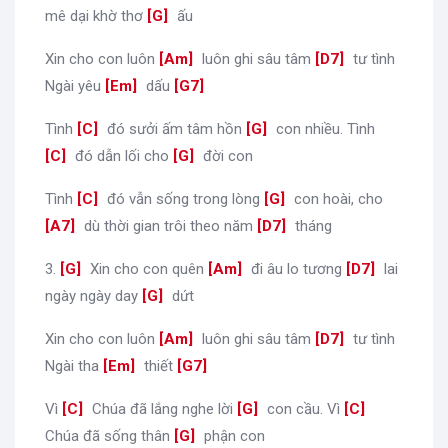
mê dại khờ thơ
[
G
]
ấu
Xin cho con luôn
[
Am
]
luôn ghi sâu tâm
[
D7
]
tư tình
Ngài yêu
[
Em
]
dấu
[
G7
]
Tình
[
C
]
đó sưởi ấm tâm hồn
[
G
]
con nhiều. Tình
[
C
]
đó dẫn lối cho
[
G
]
đời con
Tình
[
C
]
đó vẫn sống trong lòng
[
G
]
con hoài, cho
[
A7
]
dù thời gian trôi theo năm
[
D7
]
tháng
3.
[
G
]
Xin cho con quên
[
Am
]
đi âu lo tương
[
D7
]
lai
ngày ngày day
[
G
]
dứt
Xin cho con luôn
[
Am
]
luôn ghi sâu tâm
[
D7
]
tư tình
Ngài tha
[
Em
]
thiết
[
G7
]
Vì
[
C
]
Chúa đã lắng nghe lời
[
G
]
con cầu. Vì
[
C
]
Chúa đã sống thân
[
G
]
phận con