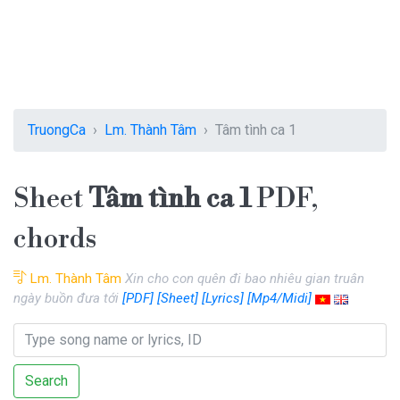
TruongCa
Lm. Thành Tâm
Tâm tình ca 1
Sheet
Tâm tình ca 1
PDF,
chords
Lm. Thành Tâm
Xin cho con quên đi bao nhiêu gian truân
ngày buồn đưa tới
[PDF]
[Sheet]
[Lyrics]
[Mp4/Midi]
Search