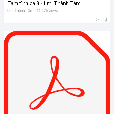
Tâm tình ca 3 - Lm. Thành Tâm
Lm. Thành Tâm • 11,475 views