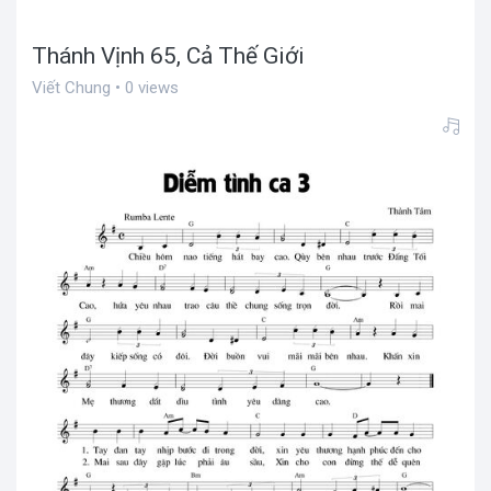
Thánh Vịnh 65, Cả Thế Giới
Viết Chung • 0 views