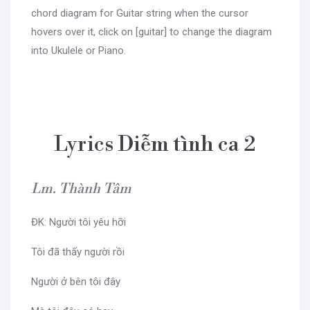
chord diagram for Guitar string when the cursor
hovers over it, click on [guitar] to change the diagram
into Ukulele or Piano.
Lyrics Diễm tình ca 2
Lm. Thành Tâm
ĐK: Người tôi yêu hỡi
Tôi đã thấy người rồi
Người ở bên tôi đây