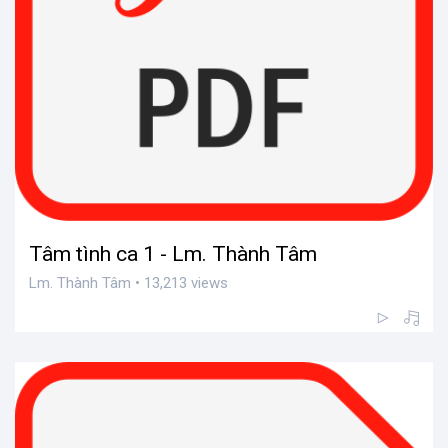
Tâm tình ca 1 - Lm. Thành Tâm
Lm. Thành Tâm • 13,213 views