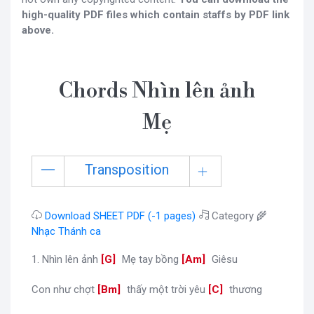
high-quality PDF files which contain staffs by PDF link
above.
Chords Nhìn lên ảnh
Mẹ
Transposition
Download SHEET PDF (-1 pages)
Category 🌾
Nhạc Thánh ca
1. Nhìn lên ảnh
[
G
]
Mẹ tay bồng
[
Am
]
Giêsu
Con như chợt
[
Bm
]
thấy một trời yêu
[
C
]
thương