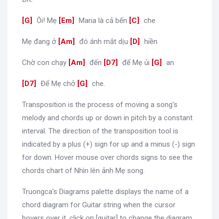
[
G
]
Ôi! Mẹ
[
Em
]
Maria là cả bến
[
C
]
che
Mẹ đang ở
[
Am
]
đó ánh mắt dịu
[
D
]
hiền
Chờ con chạy
[
Am
]
đến
[
D7
]
để Mẹ ủi
[
G
]
an
[
D7
]
Để Mẹ chở
[
G
]
che.
Transposition is the process of moving a song's
melody and chords up or down in pitch by a constant
interval. The direction of the transposition tool is
indicated by a plus (+) sign for up and a minus (-) sign
for down. Hover mouse over chords signs to see the
chords chart of Nhìn lên ảnh Mẹ song.
Truongca's Diagrams palette displays the name of a
chord diagram for Guitar string when the cursor
hovers over it, click on [guitar] to change the diagram