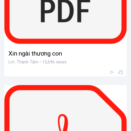
Xin ngài thương con
Lm. Thành Tâm • 15,696 views