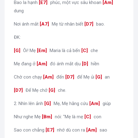
Bao la hạnh
[
E7
]
phúc, một vực sâu khoan
[
Am
]
dung
Nơi ánh mắt
[
A7
]
Mẹ từ nhân biết
[
D7
]
bao.
ĐK:
[
G
]
Ôi! Mẹ
[
Em
]
Maria là cả bến
[
C
]
che
Mẹ đang ở
[
Am
]
đó ánh mắt dịu
[
D
]
hiền
Chờ con chạy
[
Am
]
đến
[
D7
]
để Mẹ ủi
[
G
]
an
[
D7
]
Để Mẹ chở
[
G
]
che.
2. Nhìn lên ảnh
[
G
]
Mẹ, Mẹ hằng cứu
[
Am
]
giúp
Như nghe Mẹ
[
Bm
]
nói: "Mẹ là mẹ
[
C
]
con
Sao con chẳng
[
E7
]
nhớ dù con ra
[
Am
]
sao