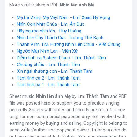
More similar sheets PDF
Nhìn lên ảnh Mẹ
:
Mẹ La Vang, Mẹ Việt Nam - Lm. Xuân Hy Vọng
Nhìn Con Nhìn Chúa - Lm. Ân Đức
Hãy ngước nhìn lên - Huy Hoàng
Nhìn Lên Cây Thánh Giá - Trương Thế Bạch
Thánh Vịnh 122, Hướng Nhìn Lên Chúa - Viết Chung
Ngước Mắt Nhìn Lên - Viễn Xứ
Diễm tình ca 3 sheet Piano - Lm. Thành Tâm
Chuông chiều - Lm. Thành Tâm
Xin ngài thương con - Lm. Thành Tâm
Tâm tình ca 2 - Lm. Thành Tâm
Tâm tình ca 1 - Lm. Thành Tâm
Sheet music
Nhìn lên ảnh Mẹ
by Lm. Thành Tâm and PDF
file was posted here to support you to practice singing
perfectly. Sheets with notes and chords are for reference
only, for non-commercial purposes only, not involved with
earning money by buying and selling. Copyright is belong to
song writer/author and copyright owner. Truongca.com do
not own any copyrighted content.
You can download the