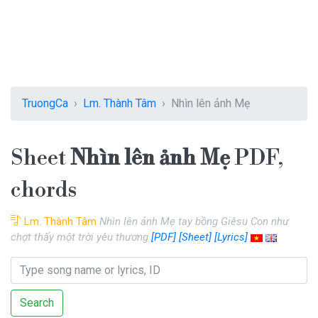
TruongCa
Lm. Thành Tâm
Nhìn lên ảnh Mẹ
Sheet
Nhìn lên ảnh Mẹ
PDF,
chords
Lm. Thành Tâm
Nhìn lên ảnh Mẹ tay bồng Giêsu Con như
chợt thấy một trời yêu thương
[PDF]
[Sheet]
[Lyrics]
Search