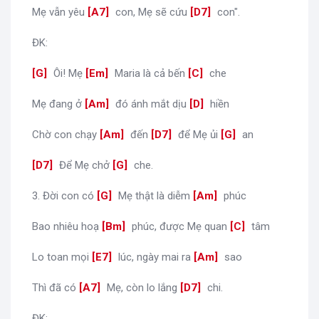
Mẹ vẫn yêu
[
A7
]
con, Mẹ sẽ cứu
[
D7
]
con".
ĐK:
[
G
]
Ôi! Mẹ
[
Em
]
Maria là cả bến
[
C
]
che
Mẹ đang ở
[
Am
]
đó ánh mắt dịu
[
D
]
hiền
Chờ con chạy
[
Am
]
đến
[
D7
]
để Mẹ ủi
[
G
]
an
[
D7
]
Để Mẹ chở
[
G
]
che.
3. Đời con có
[
G
]
Mẹ thật là diễm
[
Am
]
phúc
Bao nhiêu hoạ
[
Bm
]
phúc, được Mẹ quan
[
C
]
tâm
Lo toan mọi
[
E7
]
lúc, ngày mai ra
[
Am
]
sao
Thì đã có
[
A7
]
Mẹ, còn lo lắng
[
D7
]
chi.
ĐK: