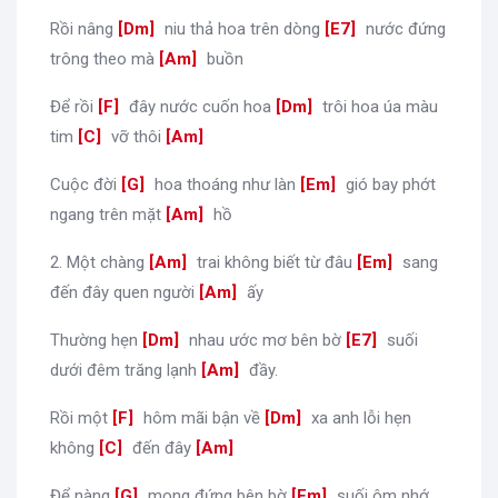
Rồi nâng
[
Dm
]
niu thả hoa trên dòng
[
E7
]
nước đứng
trông theo mà
[
Am
]
buồn
Để rồi
[
F
]
đây nước cuốn hoa
[
Dm
]
trôi hoa úa màu
tim
[
C
]
vỡ thôi
[
Am
]
Cuộc đời
[
G
]
hoa thoáng như làn
[
Em
]
gió bay phớt
ngang trên mặt
[
Am
]
hồ
2. Một chàng
[
Am
]
trai không biết từ đâu
[
Em
]
sang
đến đây quen người
[
Am
]
ấy
Thường hẹn
[
Dm
]
nhau ước mơ bên bờ
[
E7
]
suối
dưới đêm trăng lạnh
[
Am
]
đầy.
Rồi một
[
F
]
hôm mãi bận về
[
Dm
]
xa anh lỗi hẹn
không
[
C
]
đến đây
[
Am
]
Để nàng
[
G
]
mong đứng bên bờ
[
Em
]
suối ôm nhớ