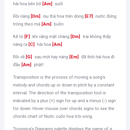
hái hoa bên bờ
[
Am
]
suối
Rồi nâng
[
Dm
]
niu thả hoa trên dòng
[
E7
]
nước đứng
trông theo mà
[
Am
]
buồn
Kể từ
[
F
]
khi vắng mặt chàng
[
Dm
]
trai không thấy
nàng ra
[
C
]
hái hoa
[
Am
]
Rồi về
[
G
]
sau mới hay nàng
[
Em
]
đã thôi hái hoa đi
đầu
[
Am
]
phật!
Transposition is the process of moving a song's
melody and chords up or down in pitch by a constant
interval. The direction of the transposition tool is
indicated by a plus (+) sign for up and a minus (-) sign
for down. Hover mouse over chords signs to see the
chords chart of Nước cuốn hoa trôi song.
Truongca's Diagrams palette displays the name of a