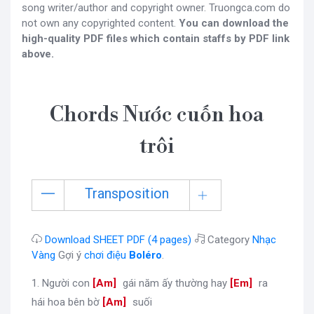
song writer/author and copyright owner. Truongca.com do
not own any copyrighted content.
You can download the
high-quality PDF files which contain staffs by PDF link
above.
Chords Nước cuốn hoa
trôi
Transposition
Download SHEET PDF (4 pages)
Category
Nhạc
Vàng
Gợi ý
chơi điệu
Boléro
.
1. Người con
[
Am
]
gái năm ấy thường hay
[
Em
]
ra
hái hoa bên bờ
[
Am
]
suối