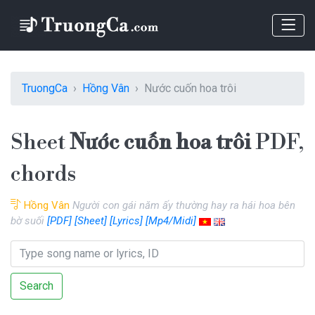
TruongCa
Hồng Vân
Nước cuốn hoa trôi
Sheet
Nước cuốn hoa trôi
PDF,
chords
Hồng Vân
Người con gái năm ấy thường hay ra hái hoa bên
bờ suối
[PDF]
[Sheet]
[Lyrics]
[Mp4/Midi]
Search