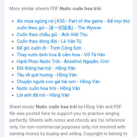
More similar sheets PDF
Nước cuốn hoa trôi
:
Xin mưa ngừng rơi (4:55 - Part of the game - Để mọi thứ
cuốn theo gió - 讓一切隨風) - The Wynner
Cuốn theo chiều gió - Anh Việt Thu
Cuốn theo dòng đời - Lê Vân Tú
Để gió cuốn đi - Trịnh Công Sơn
Thay nước bình hoa & cắm hoa - Võ Tá Hân
Hạnh Phúc Nước Trời - Anselmô Nguyễn, Crm
Đồi thông hai mộ - Hồng Vân
Tàu về quê hương - Hồng Vân
Chuyện người con gái hái sim - Hồng Vân
Nước cuốn hoa trôi - Hồng Vân
Lời anh đã nói - Hồng Vân
Sheet music
Nước cuốn hoa trôi
by Hồng Vân and PDF
file was posted here to support you to practice singing
perfectly. Sheets with notes and chords are for reference
only, for non-commercial purposes only, not involved with
earning money by buying and selling. Copyright is belong to