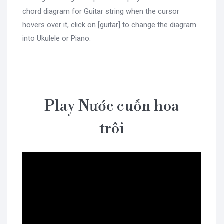
chord diagram for Guitar string when the cursor
hovers over it, click on [guitar] to change the diagram
into Ukulele or Piano.
Play Nước cuốn hoa
trôi