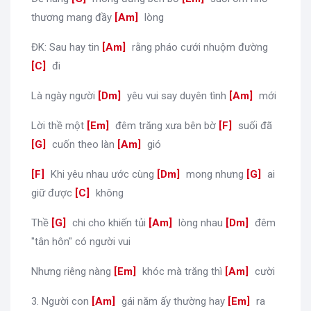
thương mang đầy
[
Am
]
lòng
ĐK: Sau hay tin
[
Am
]
rằng pháo cưới nhuộm đường
[
C
]
đi
Là ngày người
[
Dm
]
yêu vui say duyên tình
[
Am
]
mới
Lời thề một
[
Em
]
đêm trăng xưa bên bờ
[
F
]
suối đã
[
G
]
cuốn theo làn
[
Am
]
gió
[
F
]
Khi yêu nhau ước cùng
[
Dm
]
mong nhưng
[
G
]
ai
giữ được
[
C
]
không
Thề
[
G
]
chi cho khiến tủi
[
Am
]
lòng nhau
[
Dm
]
đêm
"tân hôn" có người vui
Nhưng riêng nàng
[
Em
]
khóc mà trăng thì
[
Am
]
cười
3. Người con
[
Am
]
gái năm ấy thường hay
[
Em
]
ra