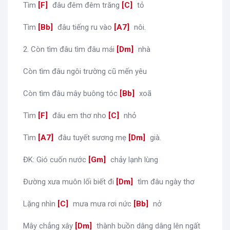
Tìm
[
F
]
đâu đêm đêm trăng
[
C
]
tỏ
Tìm
[
Bb
]
đâu tiếng ru vào
[
A7
]
nôi.
2. Còn tìm đâu tìm đâu mái
[
Dm
]
nhà
Còn tìm đâu ngôi trường cũ mến yêu
Còn tìm đâu mây buông tóc
[
Bb
]
xoã
Tìm
[
F
]
đâu em thơ nho
[
C
]
nhỏ
Tìm
[
A7
]
đâu tuyết sương mẹ
[
Dm
]
già.
ĐK: Gió cuốn nước
[
Gm
]
chảy lạnh lùng
Đường xưa muôn lối biết đi
[
Dm
]
tìm đâu ngày thơ
Lặng nhìn
[
C
]
mưa mưa rơi nức
[
Bb
]
nở
Mây chẳng xây
[
Dm
]
thành buồn dâng dâng lên ngất
[