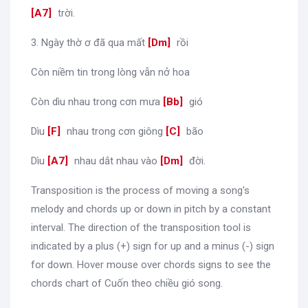
A7
]
trời.
3. Ngày thờ ơ đã qua mất
[
Dm
]
rồi
Còn niềm tin trong lòng vẫn nở hoa
Còn dìu nhau trong cơn mưa
[
Bb
]
gió
Dìu
[
F
]
nhau trong cơn giông
[
C
]
bão
Dìu
[
A7
]
nhau dắt nhau vào
[
Dm
]
đời.
Transposition is the process of moving a song's
melody and chords up or down in pitch by a constant
interval. The direction of the transposition tool is
indicated by a plus (+) sign for up and a minus (-) sign
for down. Hover mouse over chords signs to see the
chords chart of Cuốn theo chiều gió song.