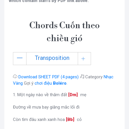
which contain staffs by PDF link above.
Chords Cuốn theo
chiều gió
Transposition
Download SHEET PDF (4 pages)
Category
Nhạc
Vàng
Gợi ý
chơi điệu
Boléro
.
1. Một ngày nào về thăm đất
[
Dm
]
mẹ
Đường về mưa bay giăng mắc lối đi
Còn tìm đâu xanh xanh hoa
[
Bb
]
cỏ