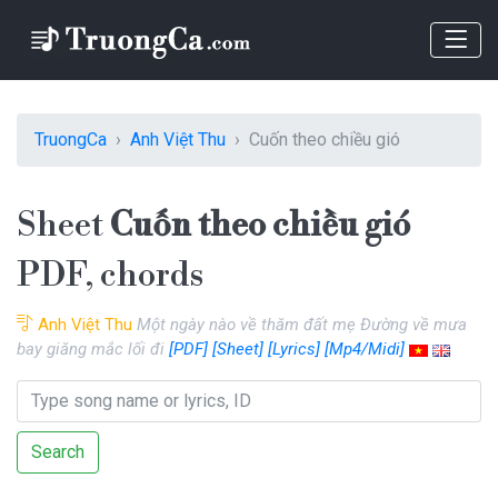
TruongCa
Anh Việt Thu
Cuốn theo chiều gió
Sheet
Cuốn theo chiều gió
PDF, chords
Anh Việt Thu
Một ngày nào về thăm đất mẹ Đường về mưa
bay giăng mắc lối đi
[PDF]
[Sheet]
[Lyrics]
[Mp4/Midi]
Search