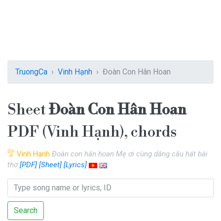
TruongCa
Vinh Hạnh
Đoàn Con Hân Hoan
Sheet
Đoàn Con Hân Hoan
PDF (Vinh Hạnh), chords
Vinh Hạnh
Đoàn con hân hoan Mẹ ơi cùng dâng câu hát bài
thơ
[PDF]
[Sheet]
[Lyrics]
Search