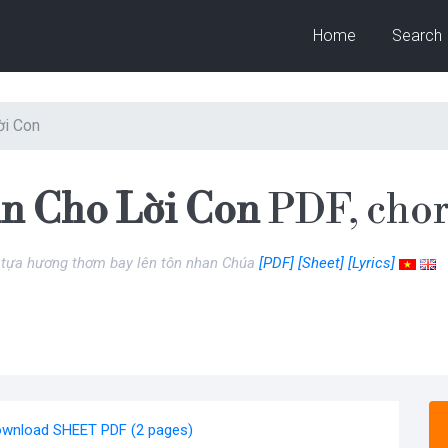
Home
Search
ời Con
n Cho Lời Con
PDF, cho
u tựa hương thơm bay lên tôn nhan Chúa
[PDF]
[Sheet]
[Lyrics]
wnload SHEET PDF (2 pages)