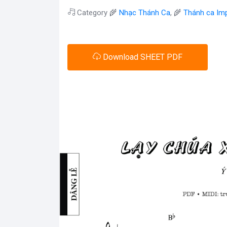
Category 🌾
Nhạc Thánh Ca
, 🌾
Thánh ca Im
Download SHEET PDF