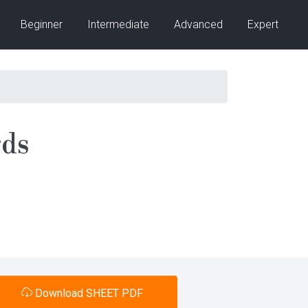
Beginner
Intermediate
Advanced
Expert
rds
Download SHEET PDF