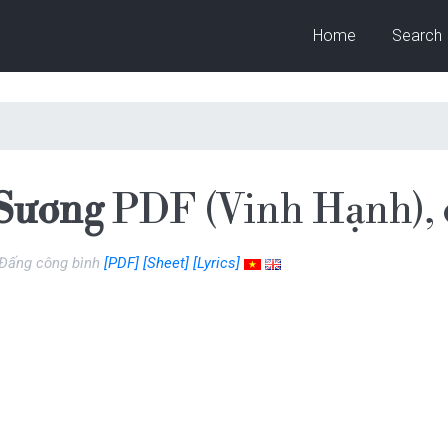
Home
Search
 Sương
PDF (Vinh Hạnh), 
 Đấng công bình
[PDF]
[Sheet]
[Lyrics]