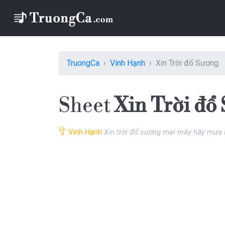
TruongCa
Vinh Hạnh
Xin Trời đổ Sương
Sheet
Xin Trời đổ
Vinh Hạnh
Xin trời đổ sương mai mây hãy mưa