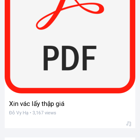
Xin vác lấy thập giá
Đỗ Vy Hạ • 3,167 views