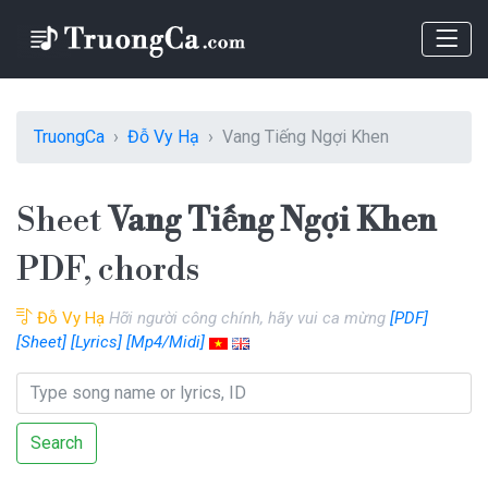
TruongCa
Đỗ Vy Hạ
Vang Tiếng Ngợi Khen
Sheet
Vang Tiếng Ngợi Khen
PDF, chords
Đỗ Vy Hạ
Hỡi người công chính, hãy vui ca mừng
[PDF]
[Sheet]
[Lyrics]
[Mp4/Midi]
Search