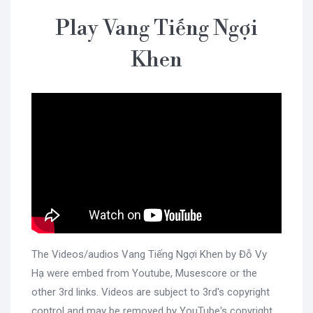
Play Vang Tiếng Ngợi
Khen
The Videos/audios Vang Tiếng Ngợi Khen by Đỗ Vy
Hạ were embed from Youtube, Musescore or the
other 3rd links. Videos are subject to 3rd's copyright
control and may be removed by YouTube's copyright