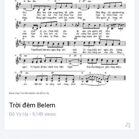
Trời đêm Belem
Đỗ Vy Hạ • 9,149 views