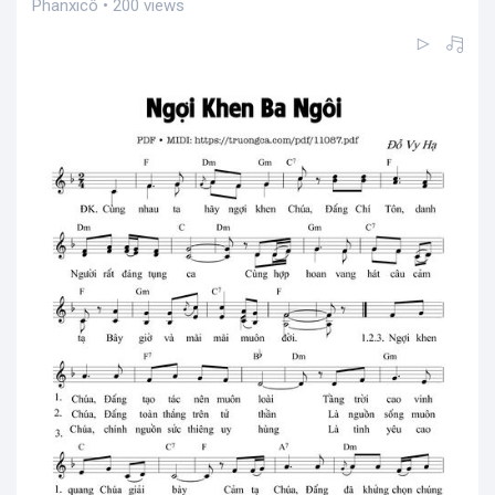
Phanxicô • 200 views