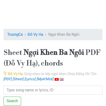
TruongCa
Đỗ Vy Hạ
Ngợi Khen Ba Ngôi
Sheet
Ngợi Khen Ba Ngôi
PDF
(Đỗ Vy Hạ), chords
Đỗ Vy Hạ
Cùng nhau ta hãy ngợi khen Chúa Đấng Chí Tôn
[PDF]
[Sheet]
[Lyrics]
[Mp4/Midi]
Search