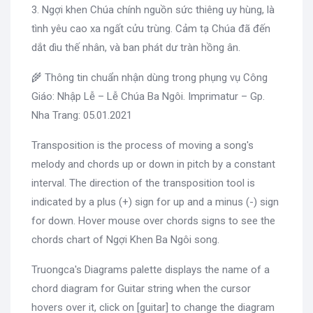
3. Ngợi khen Chúa chính nguồn sức thiêng uy hùng, là
tình yêu cao xa ngất cửu trùng. Cảm tạ Chúa đã đến
dắt dìu thế nhân, và ban phát dư tràn hồng ân.
🌾 Thông tin chuẩn nhận dùng trong phụng vụ Công
Giáo: Nhập Lễ – Lễ Chúa Ba Ngôi. Imprimatur – Gp.
Nha Trang: 05.01.2021
Transposition is the process of moving a song's
melody and chords up or down in pitch by a constant
interval. The direction of the transposition tool is
indicated by a plus (+) sign for up and a minus (-) sign
for down. Hover mouse over chords signs to see the
chords chart of Ngợi Khen Ba Ngôi song.
Truongca's Diagrams palette displays the name of a
chord diagram for Guitar string when the cursor
hovers over it, click on [guitar] to change the diagram