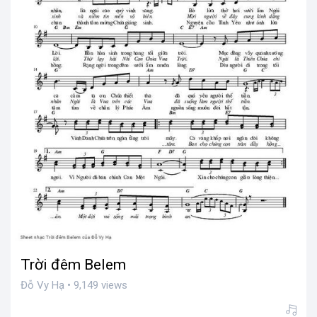
Trời đêm Belem
Đỗ Vy Hạ • 9,149 views