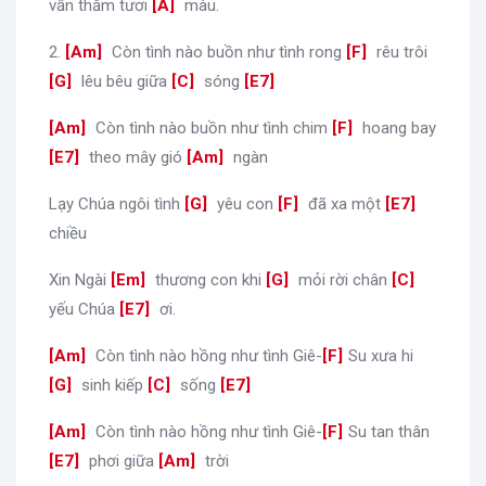
vẫn thắm tươi
[
A
]
màu.
2.
[
Am
]
Còn tình nào buồn như tình rong
[
F
]
rêu trôi
[
G
]
lêu bêu giữa
[
C
]
sóng
[
E7
]
[
Am
]
Còn tình nào buồn như tình chim
[
F
]
hoang bay
[
E7
]
theo mây gió
[
Am
]
ngàn
Lạy Chúa ngôi tình
[
G
]
yêu con
[
F
]
đã xa một
[
E7
]
chiều
Xin Ngài
[
Em
]
thương con khi
[
G
]
mỏi rời chân
[
C
]
yếu Chúa
[
E7
]
ơi.
[
Am
]
Còn tình nào hồng như tình Giê-
[
F
]
Su xưa hi
[
G
]
sinh kiếp
[
C
]
sống
[
E7
]
[
Am
]
Còn tình nào hồng như tình Giê-
[
F
]
Su tan thân
[
E7
]
phơi giữa
[
Am
]
trời