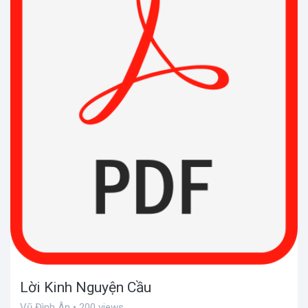
Lời Kinh Nguyện Cầu
Vũ Đình Ân • 200 views