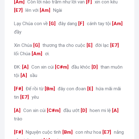
[
Am
]
Còn lời nào trầm như lời van
[
F
]
xin con kêu
[
E7
]
lên với
[
Am
]
Ngài
Lạy Chúa con về
[
G
]
đây dang
[
F
]
cánh tay tội
[
Am
]
đầy
Xin Chúa
[
G
]
thương tha cho cuộc
[
E
]
đời lạc
[
E7
]
lối Chúa
[
Am
]
ơi.
ĐK:
[
A
]
Con xin cúi
[
C#m
]
đầu khóc
[
D
]
than muôn
tội
[
A
]
sầu
[
F#
]
Để rồi từ
[
Bm
]
đây con đoan
[
E
]
hứa mãi mãi
tin
[
E7
]
yêu
[
A
]
Con xin cúi
[
C#m
]
đầu ướt
[
D
]
hoen mi lệ
[
A
]
trào
[
F#
]
Nguyện cuộc tình
[
Bm
]
con như hoa
[
E7
]
nắng