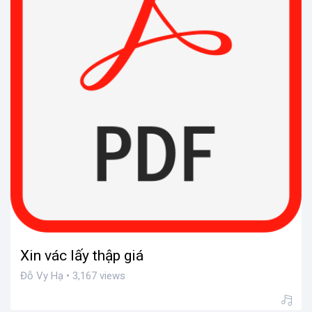
Xin vác lấy thập giá
Đỗ Vy Hạ • 3,167 views