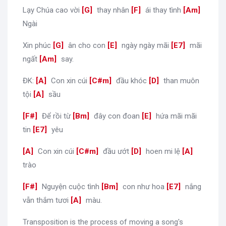
Lạy Chúa cao vời
[
G
]
thay nhân
[
F
]
ái thay tình
[
Am
]
Ngài
Xin phúc
[
G
]
ân cho con
[
E
]
ngày ngày mãi
[
E7
]
mãi
ngất
[
Am
]
say.
ĐK:
[
A
]
Con xin cúi
[
C#m
]
đầu khóc
[
D
]
than muôn
tội
[
A
]
sầu
[
F#
]
Để rồi từ
[
Bm
]
đây con đoan
[
E
]
hứa mãi mãi
tin
[
E7
]
yêu
[
A
]
Con xin cúi
[
C#m
]
đầu ướt
[
D
]
hoen mi lệ
[
A
]
trào
[
F#
]
Nguyện cuộc tình
[
Bm
]
con như hoa
[
E7
]
nắng
vẫn thắm tươi
[
A
]
màu.
Transposition is the process of moving a song's