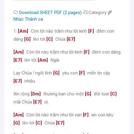
Download SHEET PDF (2 pages)
Category 🌾
Nhạc Thánh ca
1.
[
Am
]
Còn lời nào trầm như lời kinh
[
F
]
đêm con
dâng
[
G
]
lên tới
[
C
]
Chúa
[
E7
]
[
Am
]
Còn lời nào trầm như lời kinh
[
F
]
đêm con dâng
[
E7
]
lên tới
[
Am
]
Ngài
Lạy Chúa ! ngôi tình
[
G
]
yêu con
[
F
]
mến tin cậy
[
E7
]
nhiều
Xin rộng
[
Dm
]
thương ban cho một
[
G
]
đời tươi
[
C
]
mãi Chúa
[
E7
]
ơi.
[
Am
]
Còn lời nào trầm như lời van
[
F
]
xin con kêu
[
G
]
lên tới
[
C
]
Chúa
[
E7
]