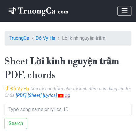
TruongCa
Đỗ Vy Hạ
Lời kinh nguyện trầm
Sheet
Lời kinh nguyện trầm
PDF, chords
Đỗ Vy Hạ
Còn lời nào trầm như lời kinh đêm con dâng lên tới
Chúa
[PDF]
[Sheet]
[Lyrics]
Search