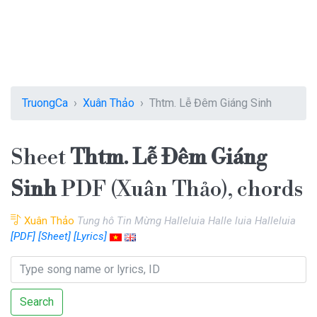
TruongCa
Xuân Thảo
Thtm. Lễ Đêm Giáng Sinh
Sheet
Thtm. Lễ Đêm Giáng
Sinh
PDF (Xuân Thảo), chords
Xuân Thảo
Tung hô Tin Mừng Halleluia Halle luia Halleluia
[PDF]
[Sheet]
[Lyrics]
Search