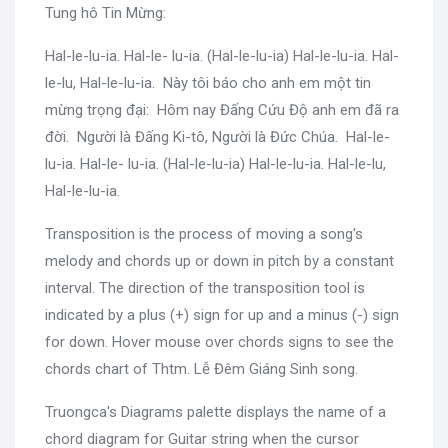
Tung hô Tin Mừng:
Hal-le-lu-ia. Hal-le- lu-ia. (Hal-le-lu-ia) Hal-le-lu-ia. Hal-
le-lu, Hal-le-lu-ia. Này tôi báo cho anh em một tin
mừng trọng đại: Hôm nay Đấng Cứu Độ anh em đã ra
đời. Người là Đấng Ki-tô, Người là Đức Chúa. Hal-le-
lu-ia. Hal-le- lu-ia. (Hal-le-lu-ia) Hal-le-lu-ia. Hal-le-lu,
Hal-le-lu-ia.
Transposition is the process of moving a song's
melody and chords up or down in pitch by a constant
interval. The direction of the transposition tool is
indicated by a plus (+) sign for up and a minus (-) sign
for down. Hover mouse over chords signs to see the
chords chart of Thtm. Lễ Đêm Giáng Sinh song.
Truongca's Diagrams palette displays the name of a
chord diagram for Guitar string when the cursor