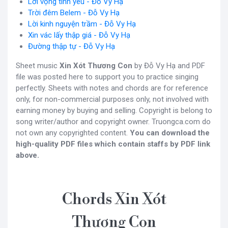
Lời vọng tình yêu - Đỗ Vy Hạ
Trời đêm Belem - Đỗ Vy Hạ
Lời kinh nguyện trầm - Đỗ Vy Hạ
Xin vác lấy thập giá - Đỗ Vy Hạ
Đường thập tự - Đỗ Vy Hạ
Sheet music
Xin Xót Thương Con
by Đỗ Vy Hạ and PDF
file was posted here to support you to practice singing
perfectly. Sheets with notes and chords are for reference
only, for non-commercial purposes only, not involved with
earning money by buying and selling. Copyright is belong to
song writer/author and copyright owner. Truongca.com do
not own any copyrighted content.
You can download the
high-quality PDF files which contain staffs by PDF link
above.
Chords Xin Xót
Thương Con