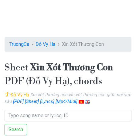
TruongCa
Đỗ Vy Hạ
Xin Xót Thương Con
Sheet
Xin Xót Thương Con
PDF (Đỗ Vy Hạ), chords
Đỗ Vy Hạ
Xin xót thương con xin xót thương con giữa nơi vực
sâu
[PDF]
[Sheet]
[Lyrics]
[Mp4/Midi]
Search