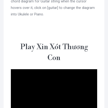
chord diagram for Guitar string when the cursor
hovers over it, click on [guitar] to change the diagram
into Ukulele or Piano.
Play Xin Xót Thương
Con