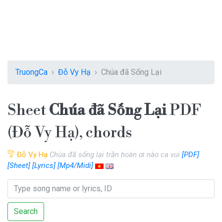
TruongCa
Đỗ Vy Hạ
Chúa đã Sống Lại
Sheet
Chúa đã Sống Lại
PDF
(Đỗ Vy Hạ), chords
Đỗ Vy Hạ
Chúa đã sống lại trần hoàn ơi nào ca vui
[PDF]
[Sheet]
[Lyrics]
[Mp4/Midi]
Search