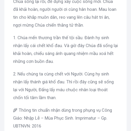
Chúa sống lại rồi, để dựng xây cuộc sống mới. Chúa
đã khải hoàn, người người ơi cùng hân hoan. Mau loan
tin cho khắp muôn dân, reo vang lên câu hát tri ân,
ngợi mừng Chúa chiến thắng tử thần.
1. Chúa mến thương trần thế tội sầu. Đành hy sinh
nhận lấy cái chết khổ đau. Và giờ đây Chúa đã sống lại
khải hoàn, chiếu sáng ánh quang nhiệm mầu xoá hết
những cơn buồn đau.
2. Nếu chúng ta cùng chết với Người. Cùng hy sinh
nhận lấy thánh giá khổ đau. Thì rồi đây cũng sẽ sống
lại với Người, Đấng lấy máu chuộc nhân loại thoát
chốn tối tăm lầm than.
🌾 Thông tin chuẩn nhận dùng trong phụng vụ Công
Giáo: Nhập Lễ – Mùa Phục Sinh. Imprimatur – Gp.
UBTNVN: 2016