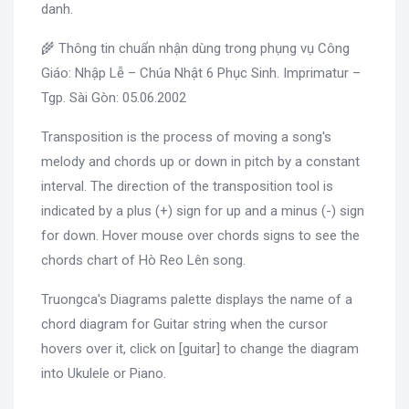
danh.
🌾 Thông tin chuẩn nhận dùng trong phụng vụ Công
Giáo: Nhập Lễ – Chúa Nhật 6 Phục Sinh. Imprimatur –
Tgp. Sài Gòn: 05.06.2002
Transposition is the process of moving a song's
melody and chords up or down in pitch by a constant
interval. The direction of the transposition tool is
indicated by a plus (+) sign for up and a minus (-) sign
for down. Hover mouse over chords signs to see the
chords chart of Hò Reo Lên song.
Truongca's Diagrams palette displays the name of a
chord diagram for Guitar string when the cursor
hovers over it, click on [guitar] to change the diagram
into Ukulele or Piano.