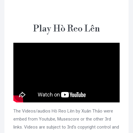
Play Hò Reo Lên
The Videos/audios Hò Reo Lên by Xuân Thảo were
embed from Youtube, Musescore or the other 3rd
links. Videos are subject to 3rd's copyright control and