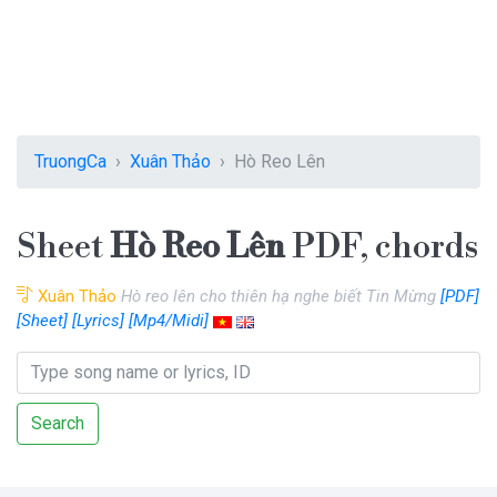
TruongCa
Xuân Thảo
Hò Reo Lên
Sheet
Hò Reo Lên
PDF, chords
Xuân Thảo
Hò reo lên cho thiên hạ nghe biết Tin Mừng
[PDF]
[Sheet]
[Lyrics]
[Mp4/Midi]
Search