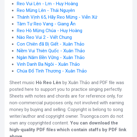
Reo Vui Lên - Lm - Huy Hoàng
Reo Mừng Lên - Thái Nguyên
Thánh Vịnh 65, Hãy Reo Mừng - Viễn Xứ
Tâm Tư Reo Vang - Giang Ân
Reo Hò Mừng Chúa - Huy Hoàng
Nào Reo Vui 2 - Viết Chung
Con Chiên đã Bị Giết - Xuân Thảo
Niềm Vui Thiên Quốc - Xuân Thảo
Ngàn Năm Bền Vững - Xuân Thảo
Vinh Danh Ba Ngôi - Xuân Thảo
Chúa Đổ Tình Thương - Xuân Thảo
Sheet music
Hò Reo Lên
by Xuân Thảo and PDF file was
posted here to support you to practice singing perfectly.
Sheets with notes and chords are for reference only, for
non-commercial purposes only, not involved with earning
money by buying and selling. Copyright is belong to song
writer/author and copyright owner. Truongca.com do not
own any copyrighted content.
You can download the
high-quality PDF files which contain staffs by PDF link
above.