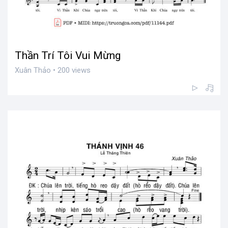
Thần Trí Tôi Vui Mừng
Xuân Thảo • 200 views