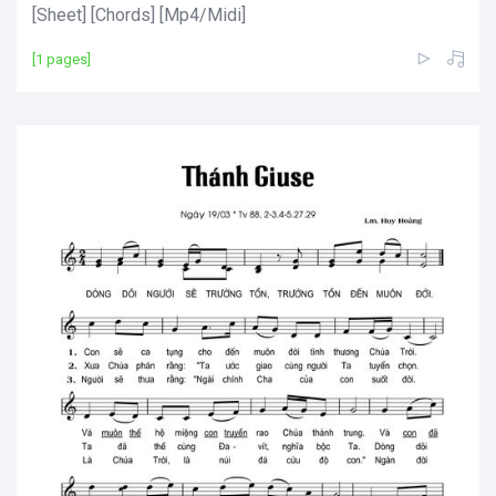
[Sheet] [Chords] [Mp4/Midi]
[1 pages]