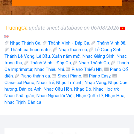
TruongCa
update sheet database on 06/08/2026
🌾
Nhạc Thánh Ca
, 🌾
Thánh Vịnh - Đáp Ca
, 🌾
Thánh Vịnh 88
,
🌾
Thánh ca Imprimatur
, 🌾
Nhạc thánh ca
, 🌾
Lễ Giáng Sinh -
Thánh Lễ Vọng
,
Lễ Dầu
,
Xuân năm mới
,
Nhạc Giáng Sinh
,
Nhạc
trung thu
, 🌾
Thánh Vịnh - Đáp Ca
, 🌾
Nhạc Thánh Ca
, 🌾
Thánh
Ca Imprimatur
,
Nhạc Thiếu Nhi
, 🎹
Piano Thiếu Nhi
, 🎹
Piano Cổ
điển
, 🌾
Piano thánh ca
, 🎹
Sheet Piano
, 🎹
Piano Easy
, 🎹
Classical Piano
,
Nhạc Trẻ
,
Nhạc Trữ tình
,
Nhạc Vàng
,
Nhạc Quê
hương
,
Dân ca Anh
,
Nhạc Cầu Hồn
,
Nhạc Đỏ
,
Nhạc Học trò
,
Nhạc Phật giáo
,
Nhạc Ngoại lời Việt
,
Nhạc Quốc tế
,
Nhạc Hoa
,
Nhạc Trịnh
,
Dân ca