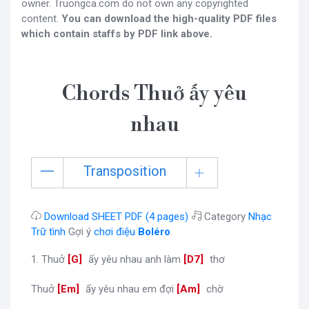
owner. Truongca.com do not own any copyrighted
content.
You can download the high-quality PDF files
which contain staffs by PDF link above.
Chords Thuở ấy yêu
nhau
Transposition
Download SHEET PDF (4 pages)
Category
Nhạc
Trữ tình
Gợi ý
chơi điệu
Boléro
.
1. Thuở
[
G
]
ấy yêu nhau anh làm
[
D7
]
thơ
Thuở
[
Em
]
ấy yêu nhau em đợi
[
Am
]
chờ