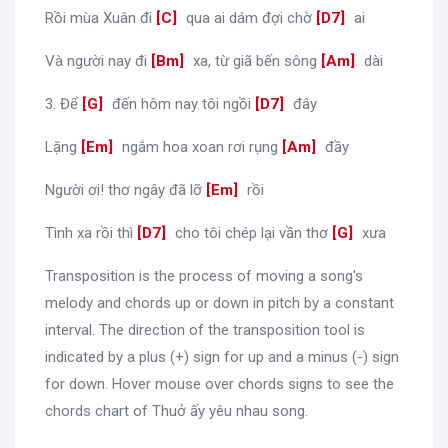
Rồi mùa Xuân đi
[
C
]
qua ai dám đợi chờ
[
D7
]
ai
Và người nay đi
[
Bm
]
xa, từ giã bến sông
[
Am
]
dài
3. Để
[
G
]
đến hôm nay tôi ngồi
[
D7
]
đây
Lặng
[
Em
]
ngắm hoa xoan rơi rụng
[
Am
]
đầy
Người ơi! thơ ngây đã lỡ
[
Em
]
rồi
Tình xa rồi thì
[
D7
]
cho tôi chép lại vần thơ
[
G
]
xưa
Transposition is the process of moving a song's
melody and chords up or down in pitch by a constant
interval. The direction of the transposition tool is
indicated by a plus (+) sign for up and a minus (-) sign
for down. Hover mouse over chords signs to see the
chords chart of Thuở ấy yêu nhau song.