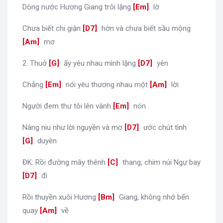
Dòng nước Hương Giang trôi lặng
[
Em
]
lờ
Chưa biết chi giận
[
D7
]
hờn và chưa biết sầu mộng
[
Am
]
mơ
2. Thuở
[
G
]
ấy yêu nhau mình lặng
[
D7
]
yên
Chẳng
[
Em
]
nói yêu thương nhau một
[
Am
]
lời
Người đem thư tôi lên vành
[
Em
]
nón
Nâng niu như lời nguyền và mơ
[
D7
]
ước chút tình
[
G
]
duyên
ĐK: Rồi đường mây thênh
[
C
]
thang, chim núi Ngự bay
[
D7
]
đi
Rồi thuyền xuôi Hương
[
Bm
]
Giang, không nhớ bến
quay
[
Am
]
về