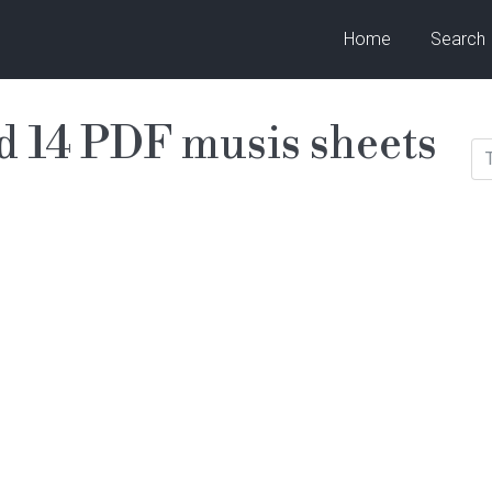
Home
Search
d 14 PDF musis sheets