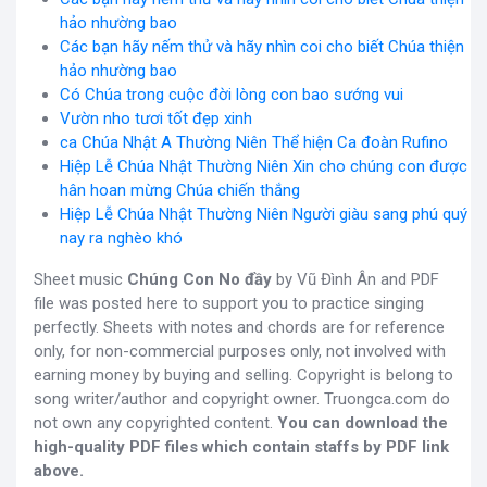
hảo nhường bao
Các bạn hãy nếm thử và hãy nhìn coi cho biết Chúa thiện
hảo nhường bao
Có Chúa trong cuộc đời lòng con bao sướng vui
Vườn nho tươi tốt đẹp xinh
ca Chúa Nhật A Thường Niên Thể hiện Ca đoàn Rufino
Hiệp Lễ Chúa Nhật Thường Niên Xin cho chúng con được
hân hoan mừng Chúa chiến thắng
Hiệp Lễ Chúa Nhật Thường Niên Người giàu sang phú quý
nay ra nghèo khó
Sheet music
Chúng Con No đầy
by Vũ Đình Ân and PDF
file was posted here to support you to practice singing
perfectly. Sheets with notes and chords are for reference
only, for non-commercial purposes only, not involved with
earning money by buying and selling. Copyright is belong to
song writer/author and copyright owner. Truongca.com do
not own any copyrighted content.
You can download the
high-quality PDF files which contain staffs by PDF link
above.