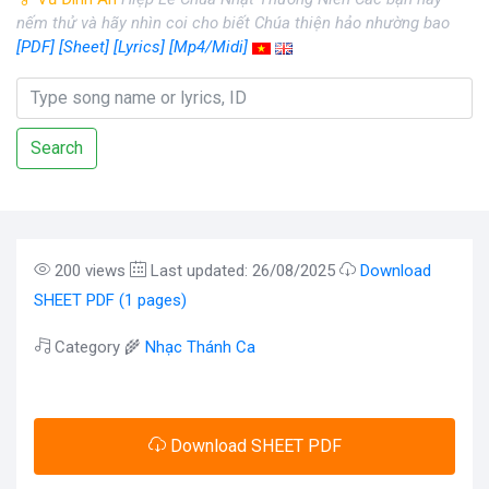
nếm thử và hãy nhìn coi cho biết Chúa thiện hảo nhường bao
[PDF]
[Sheet]
[Lyrics]
[Mp4/Midi]
Search
200 views
Last updated: 26/08/2025
Download
SHEET PDF (1 pages)
Category 🌾
Nhạc Thánh Ca
Download SHEET PDF