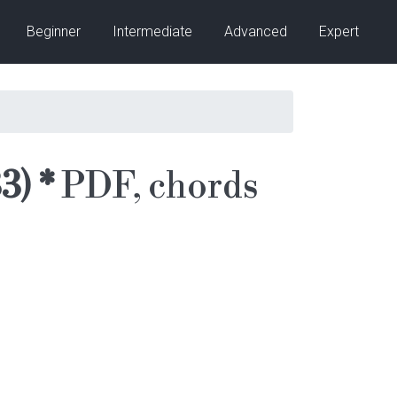
Beginner
Intermediate
Advanced
Expert
3) *
PDF, chords