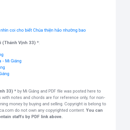
nhìn coi cho biết Chúa thiện hảo nhường bao
 (Thánh Vịnh 33) *
:
ng
 - Mi Giáng
áng
Giáng
nh 33) *
by Mi Giáng and PDF file was posted here to
s with notes and chords are for reference only, for non-
ning money by buying and selling. Copyright is belong to
gca.com do not own any copyrighted content.
You can
ntain staffs by PDF link above.