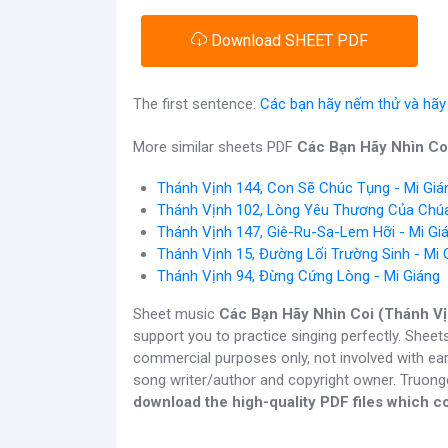
Download SHEET PDF
The first sentence:
Các bạn hãy nếm thử và hãy 
More similar sheets PDF
Các Bạn Hãy Nhìn Coi
Thánh Vịnh 144, Con Sẽ Chúc Tụng - Mi Giá
Thánh Vịnh 102, Lòng Yêu Thương Của Chúa
Thánh Vịnh 147, Giê-Ru-Sa-Lem Hỡi - Mi Gi
Thánh Vịnh 15, Đường Lối Trường Sinh - Mi 
Thánh Vịnh 94, Đừng Cứng Lòng - Mi Giáng
Sheet music
Các Bạn Hãy Nhìn Coi (Thánh Vị
support you to practice singing perfectly. Sheet
commercial purposes only, not involved with ear
song writer/author and copyright owner. Truon
download the high-quality PDF files which co