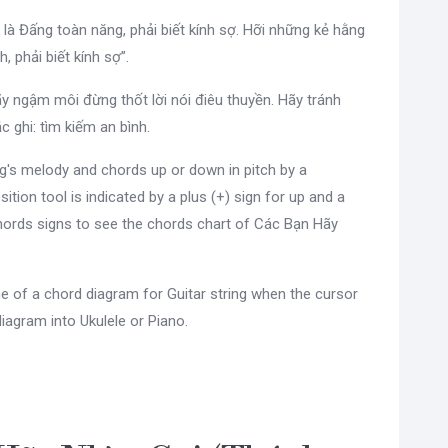
 là Đấng toàn năng, phải biết kính sợ. Hỡi những kẻ hằng
 phải biết kính sợ”.
hãy ngậm môi đừng thốt lời nói điêu thuyền. Hãy tránh
c ghi: tìm kiếm an bình.
g's melody and chords up or down in pitch by a
sition tool is indicated by a plus (+) sign for up and a
hords signs to see the chords chart of Các Bạn Hãy
e of a chord diagram for Guitar string when the cursor
diagram into Ukulele or Piano.