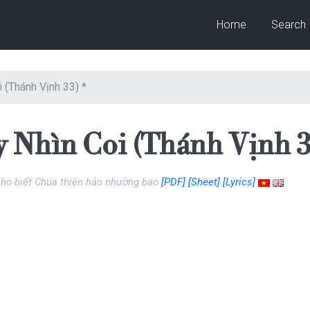
Home
Search
 (Thánh Vịnh 33) *
 Nhìn Coi (Thánh Vịnh 3
cho biết Chúa thiện hảo nhường bao
[PDF]
[Sheet]
[Lyrics]