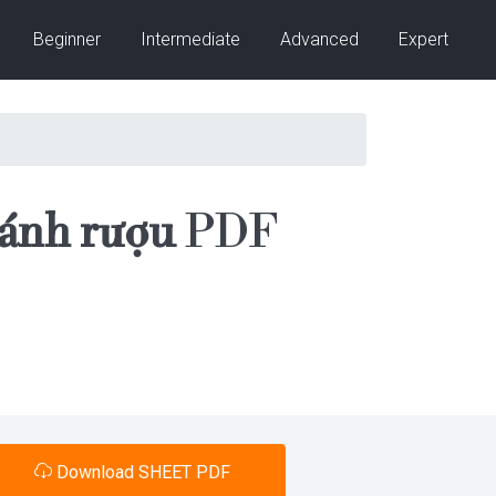
Beginner
Intermediate
Advanced
Expert
bánh rượu
PDF
Download SHEET PDF