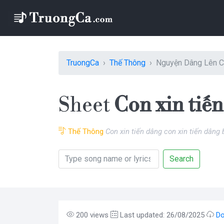
TruongCa
Thế Thông
Nguyện Dâng Lên C
Sheet
Con xin tiế
Thế Thông
Con xin tiến dâng con xin tiến dâng
Search
200 views
Last updated: 26/08/2025
Do