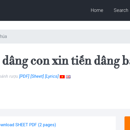
Home
Search
húa
n dâng con xin tiến dâng 
 bánh rượu
[PDF]
[Sheet]
[Lyrics]
wnload SHEET PDF (2 pages)