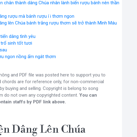
on chân thành dâng Chúa nhân lành biến rượu bánh nên thần
âng rượu mà bánh rượu í i thơm ngon
dâng lên Chúa bánh trắng rượu thơm sẽ trở thành Mình Máu
tiến dâng tình yêu
rổ sinh tốt tươi
 sau
ượu ngon nồng ấm ngát thơm
ông and PDF file was posted here to support you to
nd chords are for reference only, for non-commercial
y buying and selling. Copyright is belong to song
om do not own any copyrighted content.
You can
ntain staffs by PDF link above.
ện Dâng Lên Chúa