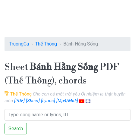
TruongCa
Thế Thông
Bánh Hằng Sống
Sheet
Bánh Hằng Sống
PDF
(Thế Thông), chords
Thế Thông
Cho con cả một trời yêu Ôi nhiệm lạ thật huyền
siêu
[PDF]
[Sheet]
[Lyrics]
[Mp4/Midi]
Search