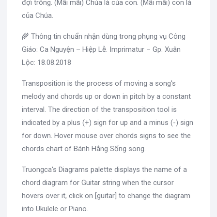
đợi trông. (Mãi mãi) Chúa là của con. (Mãi mãi) con là
của Chúa.
🌾 Thông tin chuẩn nhận dùng trong phụng vụ Công
Giáo: Ca Nguyện – Hiệp Lễ. Imprimatur – Gp. Xuân
Lộc: 18.08.2018
Transposition is the process of moving a song's
melody and chords up or down in pitch by a constant
interval. The direction of the transposition tool is
indicated by a plus (+) sign for up and a minus (-) sign
for down. Hover mouse over chords signs to see the
chords chart of Bánh Hằng Sống song.
Truongca's Diagrams palette displays the name of a
chord diagram for Guitar string when the cursor
hovers over it, click on [guitar] to change the diagram
into Ukulele or Piano.