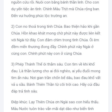
nguồn cứu rỗi. Nuôi con bằng bánh thần linh. Cho con
dự yến tiệc ân tình. Chính Máu Thịt mà Chúa rộng ban.
Đến vui hưởng phúc lộc trường an.
2) Con no thoả trong tình Chúa. Bao thiện hảo khi gần
Chúa. Hồn khao khát mong chờ phút này được liên kết
với Ngài từ đây. Con đắm chìm trong tình Chúa. Ôi êm
đềm mến thương đong đầy. Chính phút này Ngài ở
cùng con. Chính phút này con ở cùng Chúa.
3) Phép Thánh Thể ôi thẳm sâu. Con tìm về khi khổ
đau. Là thần lương cho ai đói nghèo, ai yếu đuối mong
tìm ẩn náu. Nơi gian trần chốn bể dâu, bao đau khổ vất
vả u sầu. Bánh Thiên Thần từ cõi trời cao. Hãy cúi đầu
đáp trả tình sâu.
Điệp khúc. Lạy Thiên Chúa ơn Ngài sao con hiểu thấu.
Máu Nước tuôn trào vẫn mãi dạt dào như biển tình