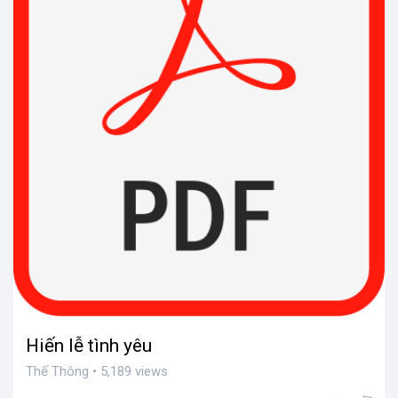
Hiến lễ tình yêu
Thế Thông • 5,189 views