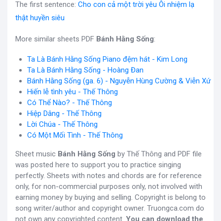
The first sentence:
Cho con cả một trời yêu Ôi nhiệm lạ
thật huyền siêu
More similar sheets PDF
Bánh Hằng Sống
:
Ta Là Bánh Hằng Sống Piano đệm hát - Kim Long
Ta Là Bánh Hằng Sống - Hoàng Đan
Bánh Hằng Sống (ga. 6) - Nguyễn Hùng Cường & Viễn Xứ
Hiến lễ tình yêu - Thế Thông
Có Thể Nào? - Thế Thông
Hiệp Dâng - Thế Thông
Lời Chúa - Thế Thông
Có Một Mối Tình - Thế Thông
Sheet music
Bánh Hằng Sống
by Thế Thông and PDF file
was posted here to support you to practice singing
perfectly. Sheets with notes and chords are for reference
only, for non-commercial purposes only, not involved with
earning money by buying and selling. Copyright is belong to
song writer/author and copyright owner. Truongca.com do
not own any copyrighted content.
You can download the