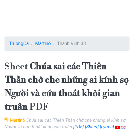
TruongCa
Martinô
Thánh Vịnh 33
Sheet
Chúa sai các Thiên
Thần chở che những ai kính sợ
Người và cứu thoát khỏi gian
truân
PDF
Martinô
Chúa sai các Thiên Thần chở che những ai kính sợ
Người và cứu thoát khỏi gian truân
[PDF]
[Sheet]
[Lyrics]