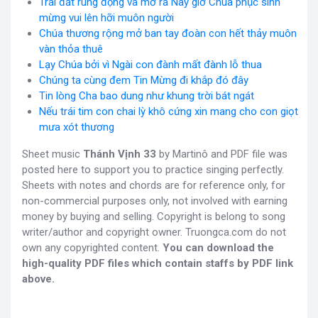
Trái đất rung động và mở ra Này giờ Chúa phục sinh
mừng vui lên hỡi muôn người
Chúa thương rộng mở ban tay đoàn con hết thảy muôn
vàn thỏa thuê
Lạy Chúa bởi vì Ngài con đành mất đành lỗ thua
Chúng ta cùng đem Tin Mừng đi khắp đó đây
Tin lòng Cha bao dung như khung trời bát ngát
Nếu trái tim con chai lỳ khô cứng xin mang cho con giọt
mưa xót thương
Sheet music
Thánh Vịnh 33
by Martinô and PDF file was
posted here to support you to practice singing perfectly.
Sheets with notes and chords are for reference only, for
non-commercial purposes only, not involved with earning
money by buying and selling. Copyright is belong to song
writer/author and copyright owner. Truongca.com do not
own any copyrighted content.
You can download the
high-quality PDF files which contain staffs by PDF link
above.