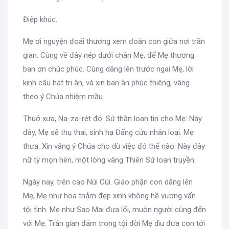
Điệp khúc.
Mẹ ơi nguyện đoái thương xem đoàn con giữa nơi trần
gian. Cùng về đây nép dưới chân Mẹ, để Mẹ thương
ban ơn chúc phúc. Cùng dâng lên trước ngai Mẹ, lời
kinh câu hát tri ân, và xin ban ân phúc thiêng, vâng
theo ý Chúa nhiệm mầu.
Thuở xưa, Na-za-rét đó. Sứ thần loan tin cho Mẹ: Này
đây, Mẹ sẽ thụ thai, sinh hạ Đấng cứu nhân loại. Mẹ
thưa: Xin vâng ý Chúa cho dù việc đó thế nào. Này đây
nữ tỳ mọn hèn, một lòng vâng Thiên Sứ loan truyền.
Ngày nay, trên cao Núi Cúi. Giáo phận con dâng lên
Mẹ, Mẹ như hoa thắm đẹp xinh không hề vương vấn
tội tình. Mẹ như Sao Mai đưa lối, muôn người cùng đến
với Mẹ. Trần gian đắm trong tội đời Mẹ dìu đưa con tới