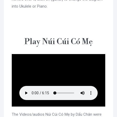
into Ukulele or Piano.
Play Núi Cúi Có Mẹ
The Videos/audios Núi Cúi Có Mẹ by Dấu Chân were