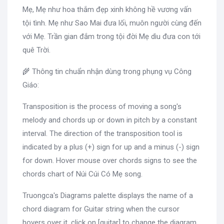
Mẹ, Mẹ như hoa thắm đẹp xinh không hề vương vấn
tội tình. Mẹ như Sao Mai đưa lối, muôn người cùng đến
với Mẹ. Trần gian đắm trong tội đời Mẹ dìu đưa con tới
quê Trời.
🌾 Thông tin chuẩn nhận dùng trong phụng vụ Công
Giáo:
Transposition is the process of moving a song's
melody and chords up or down in pitch by a constant
interval. The direction of the transposition tool is
indicated by a plus (+) sign for up and a minus (-) sign
for down. Hover mouse over chords signs to see the
chords chart of Núi Cúi Có Mẹ song.
Truongca's Diagrams palette displays the name of a
chord diagram for Guitar string when the cursor
hovers over it, click on [guitar] to change the diagram