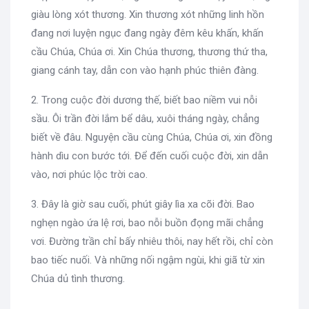
giàu lòng xót thương. Xin thương xót những linh hồn
đang nơi luyện ngục đang ngày đêm kêu khấn, khấn
cầu Chúa, Chúa ơi. Xin Chúa thương, thương thứ tha,
giang cánh tay, dẫn con vào hạnh phúc thiên đàng.
2. Trong cuộc đời dương thế, biết bao niềm vui nỗi
sầu. Ôi trần đời lắm bể dâu, xuôi tháng ngày, chẳng
biết về đâu. Nguyện cầu cùng Chúa, Chúa ơi, xin đồng
hành dìu con bước tới. Để đến cuối cuộc đời, xin dẫn
vào, nơi phúc lộc trời cao.
3. Đây là giờ sau cuối, phút giây lìa xa cõi đời. Bao
nghẹn ngào ứa lệ rơi, bao nỗi buồn đọng mãi chẳng
vơi. Đường trần chỉ bấy nhiêu thôi, nay hết rồi, chỉ còn
bao tiếc nuối. Và những nối ngậm ngùi, khi giã từ xin
Chúa dủ tình thương.