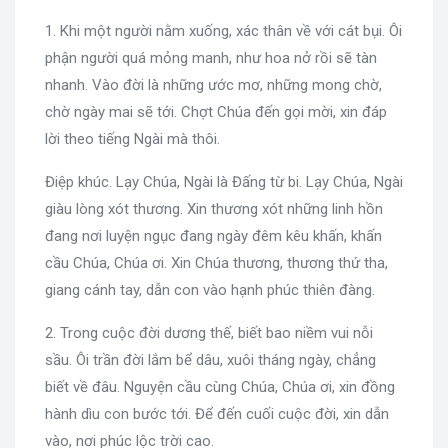
1. Khi một người nằm xuống, xác thân về với cát bụi. Ôi
phận người quá mỏng manh, như hoa nở rồi sẽ tàn
nhanh. Vào đời là những ước mơ, những mong chờ,
chờ ngày mai sẽ tới. Chợt Chúa đến gọi mời, xin đáp
lời theo tiếng Ngài mà thôi.
Điệp khúc. Lạy Chúa, Ngài là Đấng từ bi. Lạy Chúa, Ngài
giàu lòng xót thương. Xin thương xót những linh hồn
đang nơi luyện ngục đang ngày đêm kêu khấn, khấn
cầu Chúa, Chúa ơi. Xin Chúa thương, thương thứ tha,
giang cánh tay, dẫn con vào hạnh phúc thiên đàng.
2. Trong cuộc đời dương thế, biết bao niềm vui nỗi
sầu. Ôi trần đời lắm bể dâu, xuôi tháng ngày, chẳng
biết về đâu. Nguyện cầu cùng Chúa, Chúa ơi, xin đồng
hành dìu con bước tới. Để đến cuối cuộc đời, xin dẫn
vào, nơi phúc lộc trời cao.