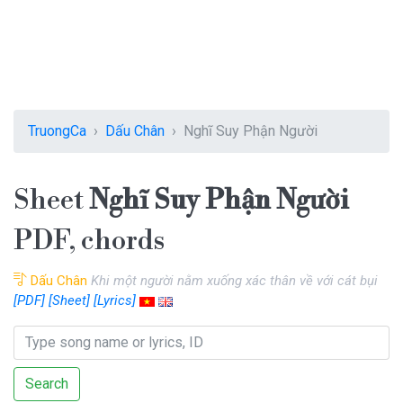
TruongCa
Dấu Chân
Nghĩ Suy Phận Người
Sheet
Nghĩ Suy Phận Người
PDF, chords
Dấu Chân
Khi một người nằm xuống xác thân về với cát bụi
[PDF]
[Sheet]
[Lyrics]
Search