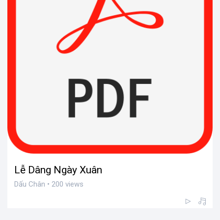
Lễ Dâng Ngày Xuân
Dấu Chân • 200 views