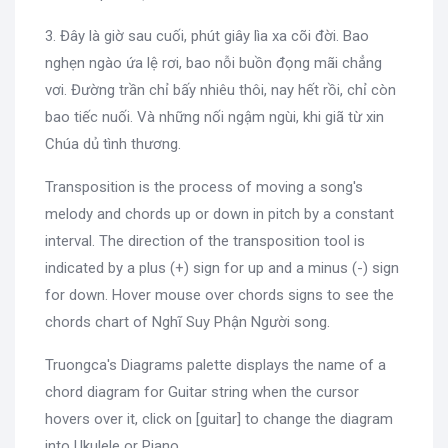
3. Đây là giờ sau cuối, phút giây lìa xa cõi đời. Bao
nghẹn ngào ứa lệ rơi, bao nỗi buồn đọng mãi chẳng
vơi. Đường trần chỉ bấy nhiêu thôi, nay hết rồi, chỉ còn
bao tiếc nuối. Và những nối ngậm ngùi, khi giã từ xin
Chúa dủ tình thương.
Transposition is the process of moving a song's
melody and chords up or down in pitch by a constant
interval. The direction of the transposition tool is
indicated by a plus (+) sign for up and a minus (-) sign
for down. Hover mouse over chords signs to see the
chords chart of Nghĩ Suy Phận Người song.
Truongca's Diagrams palette displays the name of a
chord diagram for Guitar string when the cursor
hovers over it, click on [guitar] to change the diagram
into Ukulele or Piano.