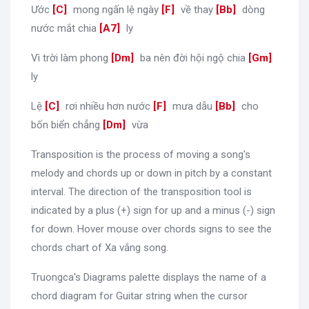
Ước
[
C
]
mong ngấn lệ ngày
[
F
]
về thay
[
Bb
]
dòng
nước mắt chia
[
A7
]
ly
Vì trời làm phong
[
Dm
]
ba nên đời hội ngộ chia
[
Gm
]
ly
Lệ
[
C
]
rơi nhiều hơn nước
[
F
]
mưa dẫu
[
Bb
]
cho
bốn biển chẳng
[
Dm
]
vừa
Transposition is the process of moving a song's
melody and chords up or down in pitch by a constant
interval. The direction of the transposition tool is
indicated by a plus (+) sign for up and a minus (-) sign
for down. Hover mouse over chords signs to see the
chords chart of Xa vắng song.
Truongca's Diagrams palette displays the name of a
chord diagram for Guitar string when the cursor