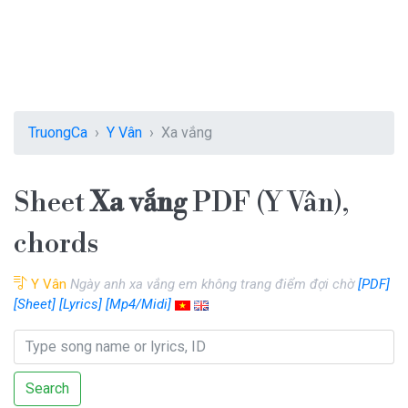
TruongCa
Y Vân
Xa vắng
Sheet
Xa vắng
PDF (Y Vân),
chords
Y Vân
Ngày anh xa vắng em không trang điểm đợi chờ
[PDF]
[Sheet]
[Lyrics]
[Mp4/Midi]
Search