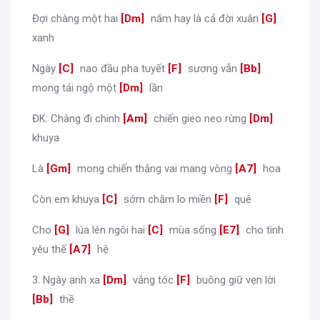
Đợi chàng một hai
[
Dm
]
năm hay là cả đời xuân
[
G
]
xanh
Ngày
[
C
]
nao đầu pha tuyết
[
F
]
sương vẫn
[
Bb
]
mong tái ngộ một
[
Dm
]
lần
ĐK: Chàng đi chinh
[
Am
]
chiến gieo neo rừng
[
Dm
]
khuya
Là
[
Gm
]
mong chiến thắng vai mang vòng
[
A7
]
hoa
Còn em khuya
[
C
]
sớm chăm lo miền
[
F
]
quê
Cho
[
G
]
lúa lên ngôi hai
[
C
]
mùa sống
[
E7
]
cho tình
yêu thế
[
A7
]
hệ
3. Ngày anh xa
[
Dm
]
vắng tóc
[
F
]
buông giữ vẹn lời
[
Bb
]
thề