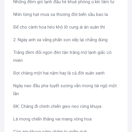
Những đêm gió lạnh đầu hè khuê phòng ủ kín tâm tư
Nhìn từng hạt mưa sa thương đời biển sầu bao la
Để cho cành hoa héo khô lỡ cung ái ân xuân thì
2. Ngày anh xa vắng phấn son xếp lại chẳng dùng
Trắng đêm đối ngọn đèn tàn trăng mờ lạnh giấc cô
miên
Đợi chàng một hai năm hay là cả đời xuân xanh
Ngày nao đầu pha tuyết sương vẫn mong tái ngộ một
lần
ĐK: Chàng đi chinh chiến gieo neo rừng khuya
Là mong chiến thắng vai mang vòng hoa
Còn em khuya sớm chăm lo miền quê