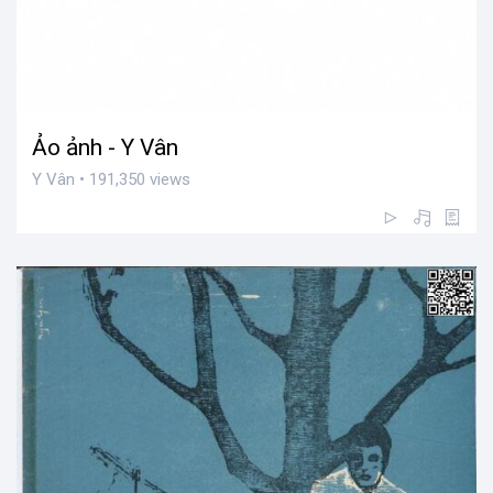
Ảo ảnh - Y Vân
Y Vân • 191,350 views