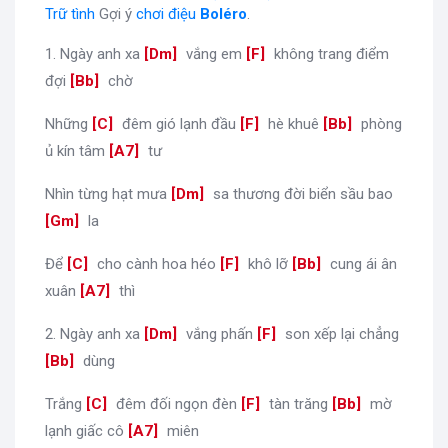
Trữ tình
Gợi ý
chơi điệu
Boléro
.
1. Ngày anh xa
[
Dm
]
vắng em
[
F
]
không trang điểm
đợi
[
Bb
]
chờ
Những
[
C
]
đêm gió lạnh đầu
[
F
]
hè khuê
[
Bb
]
phòng
ủ kín tâm
[
A7
]
tư
Nhìn từng hạt mưa
[
Dm
]
sa thương đời biển sầu bao
[
Gm
]
la
Để
[
C
]
cho cành hoa héo
[
F
]
khô lỡ
[
Bb
]
cung ái ân
xuân
[
A7
]
thì
2. Ngày anh xa
[
Dm
]
vắng phấn
[
F
]
son xếp lại chẳng
[
Bb
]
dùng
Trắng
[
C
]
đêm đối ngọn đèn
[
F
]
tàn trăng
[
Bb
]
mờ
lạnh giấc cô
[
A7
]
miên