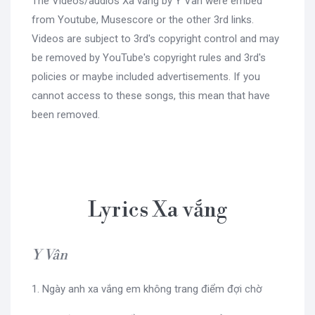
The Videos/audios Xa vắng by Y Vân were embed
from Youtube, Musescore or the other 3rd links.
Videos are subject to 3rd's copyright control and may
be removed by YouTube's copyright rules and 3rd's
policies or maybe included advertisements. If you
cannot access to these songs, this mean that have
been removed.
Lyrics Xa vắng
Y Vân
1. Ngày anh xa vắng em không trang điểm đợi chờ