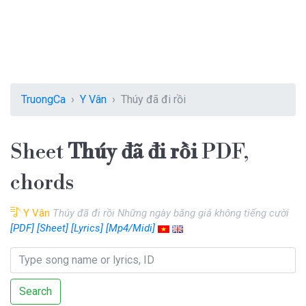
TruongCa
Y Vân
Thúy đã đi rồi
Sheet
Thúy đã đi rồi
PDF,
chords
Y Vân
Thúy đã đi rồi Những ngày băng giá không tiếng cười
[PDF]
[Sheet]
[Lyrics]
[Mp4/Midi]
Search