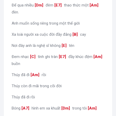
Để qua nhiều
[
Dm
]
đêm
[
E7
]
thao thức một
[
Am
]
đèn.
Anh muốn sống riêng trong một thế giới
Xa loài người xa cuộc đời đầy đắng
[
B
]
cay
Nơi đây anh là nghệ sĩ không
[
E
]
tên
Đem nhạc
[
C
]
tình ghi tràn
[
E7
]
đầy khúc đệm
[
Am
]
buồn
Thúy đã đi
[
Am
]
rồi
Thúy còn đi mãi trong cõi đời
Thúy đã đi rồi
Bóng
[
A7
]
hình em xa khuất
[
Dm
]
trong tôi
[
Am
]