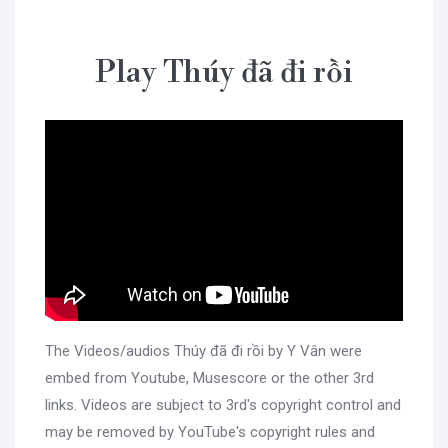
Play Thúy đã đi rồi
The Videos/audios Thúy đã đi rồi by Y Vân were
embed from Youtube, Musescore or the other 3rd
links. Videos are subject to 3rd's copyright control and
may be removed by YouTube's copyright rules and