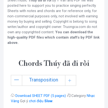
Sheet music
Thúy đã đi rồi
by Y Vân and PDF file was
posted here to support you to practice singing perfectly.
Sheets with notes and chords are for reference only, for
non-commercial purposes only, not involved with earning
money by buying and selling. Copyright is belong to song
writer/author and copyright owner. Truongca.com do not
own any copyrighted content.
You can download the
high-quality PDF files which contain staffs by PDF link
above.
Chords Thúy đã đi rồi
Transposition
Download SHEET PDF (5 pages)
Category
Nhạc
Vàng
Gợi ý
chơi điệu
Slow
.