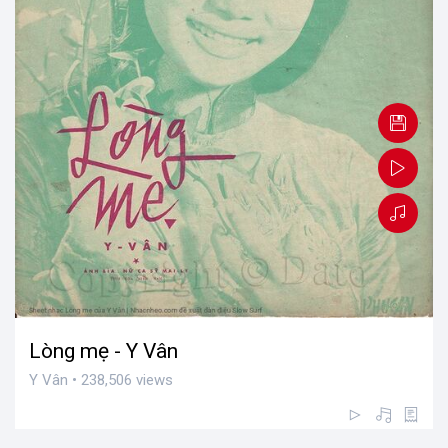
Lòng mẹ - Y Vân
Y Vân • 238,506 views