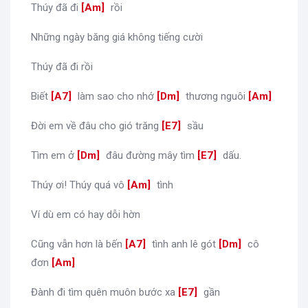
Thúy đã đi
[
Am
]
rồi
Những ngày băng giá không tiếng cười
Thúy đã đi rồi
Biết
[
A7
]
làm sao cho nhớ
[
Dm
]
thương nguôi
[
Am
]
Đời em về đâu cho gió trăng
[
E7
]
sầu
Tìm em ở
[
Dm
]
đâu đường mây tìm
[
E7
]
dấu.
Thúy ơi! Thúy quá vô
[
Am
]
tình
Ví dù em có hay dỗi hờn
Cũng vẫn hơn là bến
[
A7
]
tình anh lê gót
[
Dm
]
cô
đơn
[
Am
]
Đành đi tìm quên muôn bước xa
[
E7
]
gần