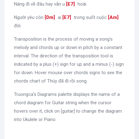
Nàng đi về đâu hay vẫn u
[
E7
]
hoài
Người yêu còn
[
Dm
]
ai
[
E7
]
trong suốt cuộc
[
Am
]
đời.
Transposition is the process of moving a song's
melody and chords up or down in pitch by a constant
interval. The direction of the transposition tool is
indicated by a plus (+) sign for up and a minus (-) sign
for down. Hover mouse over chords signs to see the
chords chart of Thúy đã đi rồi song.
Truongca's Diagrams palette displays the name of a
chord diagram for Guitar string when the cursor
hovers over it, click on [guitar] to change the diagram
into Ukulele or Piano.