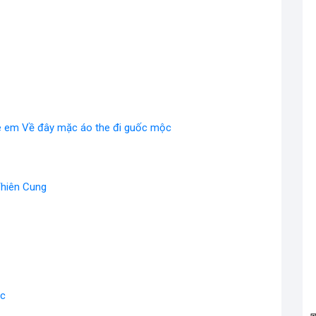
e em Về đây mặc áo the đi guốc mộc
 Thiên Cung
ộc