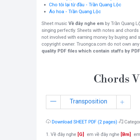
Cho tôi lại từ đầu - Trần Quang Lộc
Áo hoa - Trần Quang Lộc
Sheet music
Về đây nghe em
by Trần Quang Lộc
singing perfectly. Sheets with notes and chords
not involved with earning money by buying and se
copyright owner. Truongca.com do not own any
quality PDF files which contain staffs by PDF
Chords V
Transposition
Download SHEET PDF (2 pages)
Catego
1. Về đây nghe
[
G
]
em về đây nghe
[
Bm
]
e