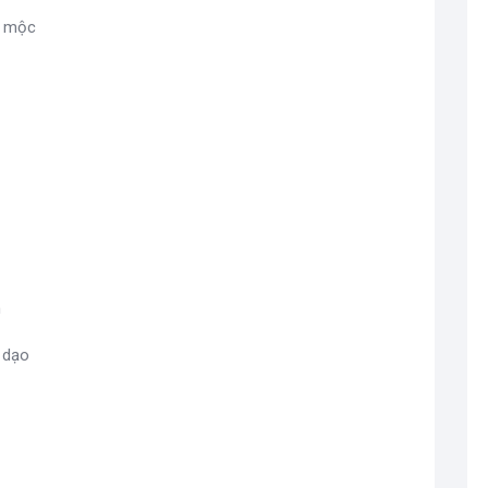
]
mộc
m
]
dạo