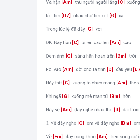
Và hận
[
Am
]
thù người người lắng
[
C
]
xuống
Rồi tìm
[
D7
]
nhau như tìm xót
[
G
]
xa
Trong lúc lệ đã đầy
[
G
]
vơi.
ĐK: Này hồn
[
C
]
ơi lên cao lên
[
Am
]
cao
Đem ánh
[
G
]
sáng hân hoan trên
[
Bm
]
trời
Rọi vào
[
Am
]
đời cho ta tinh
[
D
]
cầu yêu
[
D
Này thịt
[
C
]
xương ta chưa mang
[
Am
]
theo
Khi ngã
[
G
]
xuống mê man tủi
[
Bm
]
hờn
Này về
[
Am
]
đây nghe nhau thở
[
D
]
dài tron
3. Về đây nghe
[
G
]
em về đây nghe
[
Bm
]
e
Về
[
Em
]
đây cùng khóc
[
Am
]
trên sông nư