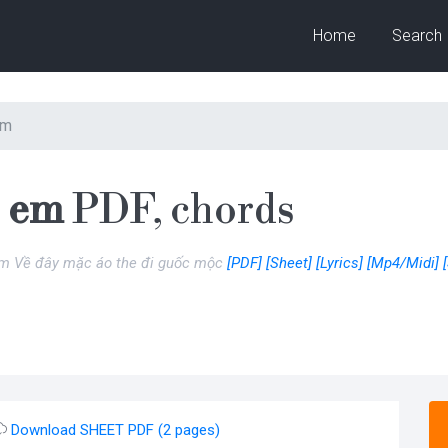
Home
Search
em
e em
PDF, chords
em Về đây mặc áo the đi guốc mộc
[PDF]
[Sheet]
[Lyrics]
[Mp4/Midi]
Download SHEET PDF (2 pages)