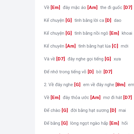
Về
[
Em
]
đây mặc áo
[
Am
]
the đi guốc
[
D7
Kể chuyện
[
G
]
tình bằng lời ca
[
D
]
dao
Kể chuyện
[
G
]
tình bằng nồi ngô
[
Em
]
khoai
Kể chuyên
[
Am
]
tình bằng hạt lúa
[
C
]
mới
Và về
[
D7
]
đây nghe gọi tiếng
[
G
]
xưa
Để nhớ trong tiếng vỗ
[
D
]
bờ.
[
D7
]
2. Về đây nghe
[
G
]
em về đây nghe
[
Bm
]
e
Về
[
Em
]
đây thỏa ước
[
Am
]
mơ đi hát
[
D7
Để chào
[
G
]
đời bằng hạt sương
[
D
]
mai
Để bằng
[
G
]
lòng ngọt ngào hấp
[
Em
]
hối