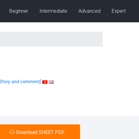
Beginner
Intermediate
Advanced
Expert
[Story and comment]
Download SHEET PDF