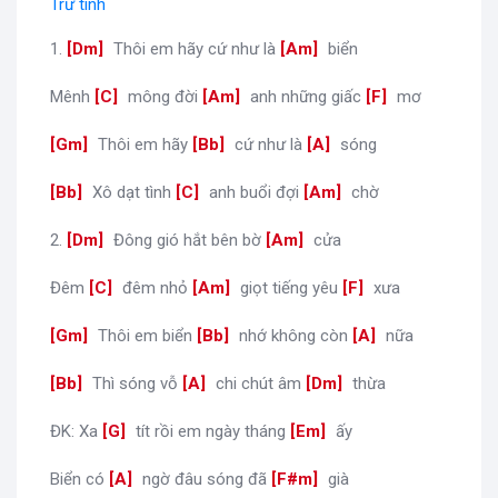
Trữ tình
1.
[
Dm
]
Thôi em hãy cứ như là
[
Am
]
biển
Mênh
[
C
]
mông đời
[
Am
]
anh những giấc
[
F
]
mơ
[
Gm
]
Thôi em hãy
[
Bb
]
cứ như là
[
A
]
sóng
[
Bb
]
Xô dạt tình
[
C
]
anh buổi đợi
[
Am
]
chờ
2.
[
Dm
]
Đông gió hắt bên bờ
[
Am
]
cửa
Đêm
[
C
]
đêm nhỏ
[
Am
]
giọt tiếng yêu
[
F
]
xưa
[
Gm
]
Thôi em biển
[
Bb
]
nhớ không còn
[
A
]
nữa
[
Bb
]
Thì sóng vỗ
[
A
]
chi chút âm
[
Dm
]
thừa
ĐK: Xa
[
G
]
tít rồi em ngày tháng
[
Em
]
ấy
Biển có
[
A
]
ngờ đâu sóng đã
[
F#m
]
già