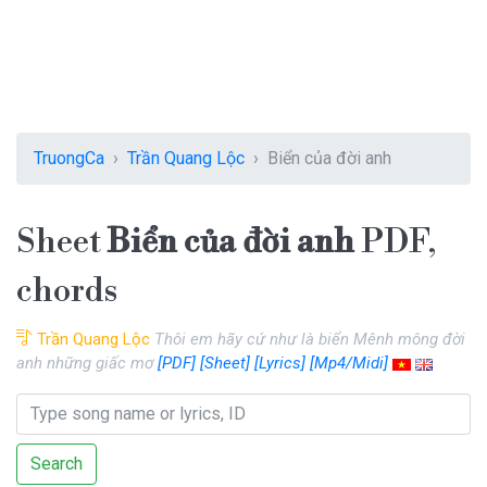
TruongCa
Trần Quang Lộc
Biển của đời anh
Sheet
Biển của đời anh
PDF,
chords
Trần Quang Lộc
Thôi em hãy cứ như là biển Mênh mông đời
anh những giấc mơ
[PDF]
[Sheet]
[Lyrics]
[Mp4/Midi]
Search