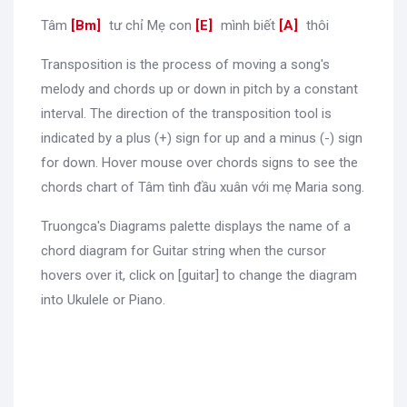
Tâm
[
Bm
]
tư chỉ Mẹ con
[
E
]
mình biết
[
A
]
thôi
Transposition is the process of moving a song's
melody and chords up or down in pitch by a constant
interval. The direction of the transposition tool is
indicated by a plus (+) sign for up and a minus (-) sign
for down. Hover mouse over chords signs to see the
chords chart of Tâm tình đầu xuân với mẹ Maria song.
Truongca's Diagrams palette displays the name of a
chord diagram for Guitar string when the cursor
hovers over it, click on [guitar] to change the diagram
into Ukulele or Piano.