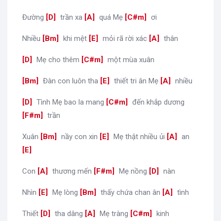
Đường
[
D
]
trần xa
[
A
]
quá Mẹ
[
C#m
]
ơi
Nhiều
[
Bm
]
khi mệt
[
E
]
mỏi rã rời xác
[
A
]
thân
[
D
]
Mẹ cho thêm
[
C#m
]
một mùa xuân
[
Bm
]
Đàn con luôn tha
[
E
]
thiết tri ân Mẹ
[
A
]
nhiều
[
D
]
Tình Mẹ bao la mang
[
C#m
]
đến khắp dương
[
F#m
]
trần
Xuân
[
Bm
]
nầy con xin
[
E
]
Mẹ thật nhiều ủi
[
A
]
an
[
E
]
Con
[
A
]
thương mến
[
F#m
]
Mẹ nồng
[
D
]
nàn
Nhìn
[
E
]
Mẹ lòng
[
Bm
]
thấy chứa chan ân
[
A
]
tình
Thiết
[
D
]
tha dâng
[
A
]
Mẹ tràng
[
C#m
]
kinh