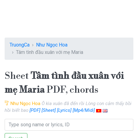
TruongCa
Như Ngọc Hoa
Tâm tình đầu xuân với mẹ Maria
Sheet
Tâm tình đầu xuân với
mẹ Maria
PDF, chords
Như Ngọc Hoa
Ô kìa xuân đã đến rồi Lòng con cảm thấy bồi
hồi biết bao
[PDF]
[Sheet]
[Lyrics]
[Mp4/Midi]