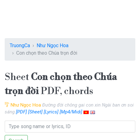
TruongCa
Như Ngọc Hoa
Con chọn theo Chúa trọn đời
Sheet
Con chọn theo Chúa
trọn đời
PDF, chords
Như Ngọc Hoa
Đường đời chông gai con xin Ngài ban ơn soi
sáng
[PDF]
[Sheet]
[Lyrics]
[Mp4/Midi]