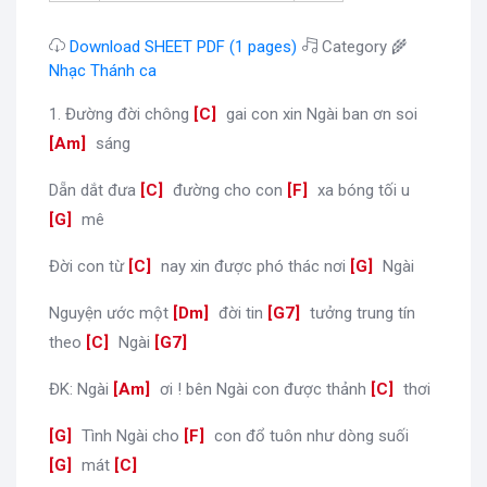
Download SHEET PDF (1 pages)
Category 🌾
Nhạc Thánh ca
1. Đường đời chông
[
C
]
gai con xin Ngài ban ơn soi
[
Am
]
sáng
Dẵn dắt đưa
[
C
]
đường cho con
[
F
]
xa bóng tối u
[
G
]
mê
Đời con từ
[
C
]
nay xin được phó thác nơi
[
G
]
Ngài
Nguyện ước một
[
Dm
]
đời tin
[
G7
]
tưởng trung tín
theo
[
C
]
Ngài
[
G7
]
ĐK: Ngài
[
Am
]
ơi ! bên Ngài con được thảnh
[
C
]
thơi
[
G
]
Tình Ngài cho
[
F
]
con đổ tuôn như dòng suối
[
G
]
mát
[
C
]