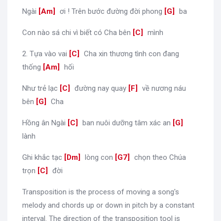
Ngài
[
Am
]
ơi ! Trên bước đường đời phong
[
G
]
ba
Con nào sá chi vì biết có Cha bên
[
C
]
mình
2. Tựa vào vai
[
C
]
Cha xin thương tình con đang
thống
[
Am
]
hối
Như trẻ lạc
[
C
]
đường nay quay
[
F
]
về nương náu
bên
[
G
]
Cha
Hồng ân Ngài
[
C
]
ban nuôi dưỡng tâm xác an
[
G
]
lành
Ghi khắc tạc
[
Dm
]
lòng con
[
G7
]
chọn theo Chúa
trọn
[
C
]
đời
Transposition is the process of moving a song's
melody and chords up or down in pitch by a constant
interval. The direction of the transposition tool is