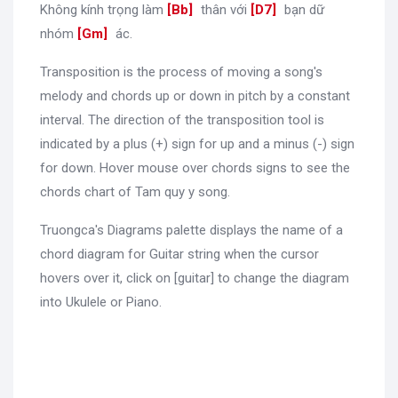
Không kính trọng làm
[
Bb
]
thân với
[
D7
]
bạn dữ
nhóm
[
Gm
]
ác.
Transposition is the process of moving a song's
melody and chords up or down in pitch by a constant
interval. The direction of the transposition tool is
indicated by a plus (+) sign for up and a minus (-) sign
for down. Hover mouse over chords signs to see the
chords chart of Tam quy y song.
Truongca's Diagrams palette displays the name of a
chord diagram for Guitar string when the cursor
hovers over it, click on [guitar] to change the diagram
into Ukulele or Piano.