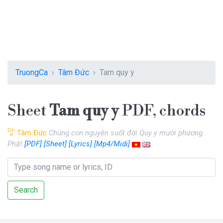
TruongCa
Tâm Đức
Tam quy y
Sheet
Tam quy y
PDF, chords
Tâm Đức
Chúng con nguyện suốt đời Quy y mười phương
Phật
[PDF]
[Sheet]
[Lyrics]
[Mp4/Midi]
Search