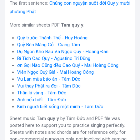
The first sentence:
Chúng con nguyện suốt đời Quy y mười
phương Phật
More similar sheets PDF
Tam quy y
:
Quỳ trước Thánh Thể - Huy Hoàng
Quỳ Bên Máng Cỏ - Giang Tâm
Dụ Ngôn Kho Báu Và Ngọc Quý - Hoàng Đan
Bí Tích Cao Quý - Agustino Trí Dũng
ơn Gọi Nào Cũng đều Cao Quý - Mai Hoàng Công
Viên Ngọc Quý Giá - Mai Hoàng Công
Vu Lan mùa báo ân - Tâm Đức
Vui thay Phật ra đời - Tâm Đức
Thân lá vàng - Tâm Đức
Anh nếu biết - Tâm Đức
Kinh người biết sống một mình - Tâm Đức
Sheet music
Tam quy y
by Tâm Đức and PDF file was
posted here to support you to practice singing perfectly.
Sheets with notes and chords are for reference only, for
non-commercial purposes only, not involved with earning