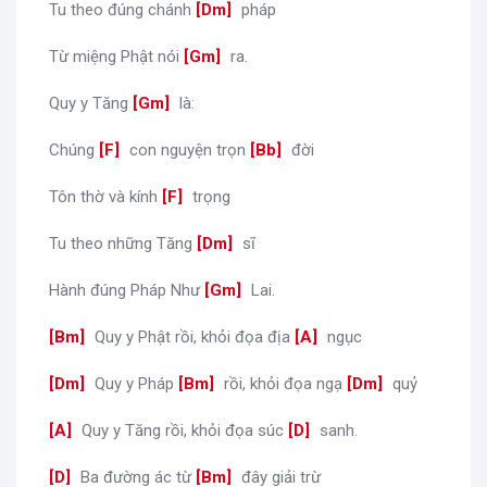
Tu theo đúng chánh
[
Dm
]
pháp
Từ miệng Phật nói
[
Gm
]
ra.
Quy y Tăng
[
Gm
]
là:
Chúng
[
F
]
con nguyện trọn
[
Bb
]
đời
Tôn thờ và kính
[
F
]
trọng
Tu theo những Tăng
[
Dm
]
sĩ
Hành đúng Pháp Như
[
Gm
]
Lai.
[
Bm
]
Quy y Phật rồi, khỏi đọa địa
[
A
]
ngục
[
Dm
]
Quy y Pháp
[
Bm
]
rồi, khỏi đọa ngạ
[
Dm
]
quỷ
[
A
]
Quy y Tăng rồi, khỏi đọa súc
[
D
]
sanh.
[
D
]
Ba đường ác từ
[
Bm
]
đây giải trừ