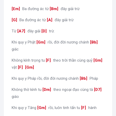
[
Em
]
Ba đường ác từ
[
Bm
]
đây giải trừ
[
G
]
Ba đường ác từ
[
A
]
đây giải trừ
Từ
[
A7
]
đây giải
[
D
]
trừ.
Khi quy y Phật
[
Gm
]
rồi, đời đời nương chánh
[
Bb
]
giác
Không kính trọng tu
[
F
]
theo trời thần cùng quỷ
[
Gm
]
vật
[
F
]
[
Gm
]
Khi quy y Pháp rồi, đời đời nương chánh
[
Bb
]
Pháp
Không thờ kính tu
[
Dm
]
theo ngoại đạo cùng tà
[
D7
]
giáo
Khi quy y Tăng
[
Gm
]
rồi, luôn tinh tấn tu
[
F
]
hành