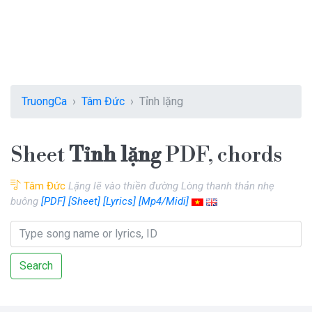
TruongCa
Tâm Đức
Tỉnh lặng
Sheet
Tỉnh lặng
PDF, chords
Tâm Đức
Lặng lẽ vào thiền đường Lòng thanh thản nhẹ
buông
[PDF]
[Sheet]
[Lyrics]
[Mp4/Midi]
Search