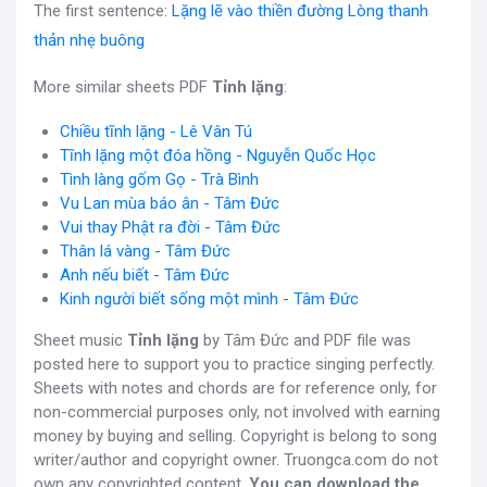
The first sentence:
Lặng lẽ vào thiền đường Lòng thanh
thản nhẹ buông
More similar sheets PDF
Tỉnh lặng
:
Chiều tĩnh lặng - Lê Vân Tú
Tĩnh lặng một đóa hồng - Nguyễn Quốc Học
Tình làng gốm Gọ - Trà Bình
Vu Lan mùa báo ân - Tâm Đức
Vui thay Phật ra đời - Tâm Đức
Thân lá vàng - Tâm Đức
Anh nếu biết - Tâm Đức
Kinh người biết sống một mình - Tâm Đức
Sheet music
Tỉnh lặng
by Tâm Đức and PDF file was
posted here to support you to practice singing perfectly.
Sheets with notes and chords are for reference only, for
non-commercial purposes only, not involved with earning
money by buying and selling. Copyright is belong to song
writer/author and copyright owner. Truongca.com do not
own any copyrighted content.
You can download the