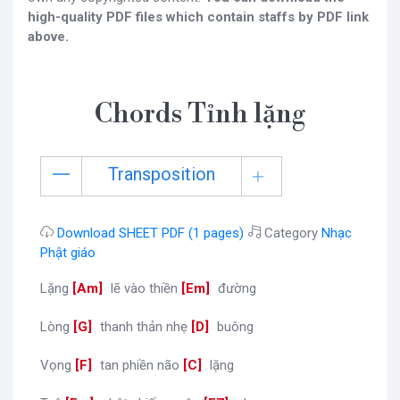
high-quality PDF files which contain staffs by PDF link
above.
Chords Tỉnh lặng
Transposition
Download SHEET PDF (1 pages)
Category
Nhạc
Phật giáo
Lặng
[
Am
]
lẽ vào thiền
[
Em
]
đường
Lòng
[
G
]
thanh thản nhẹ
[
D
]
buông
Vọng
[
F
]
tan phiền não
[
C
]
lặng