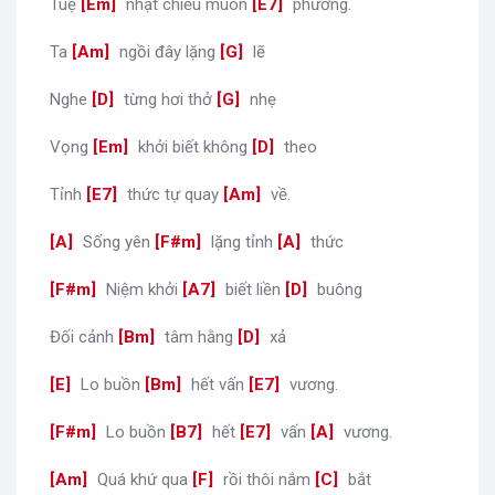
Tuệ
[
Em
]
nhật chiếu muôn
[
E7
]
phương.
Ta
[
Am
]
ngồi đây lặng
[
G
]
lẽ
Nghe
[
D
]
từng hơi thở
[
G
]
nhẹ
Vọng
[
Em
]
khởi biết không
[
D
]
theo
Tỉnh
[
E7
]
thức tự quay
[
Am
]
về.
[
A
]
Sống yên
[
F#m
]
lặng tỉnh
[
A
]
thức
[
F#m
]
Niệm khởi
[
A7
]
biết liền
[
D
]
buông
Đối cảnh
[
Bm
]
tâm hằng
[
D
]
xả
[
E
]
Lo buồn
[
Bm
]
hết vấn
[
E7
]
vương.
[
F#m
]
Lo buồn
[
B7
]
hết
[
E7
]
vấn
[
A
]
vương.
[
Am
]
Quá khứ qua
[
F
]
rồi thôi nắm
[
C
]
bắt