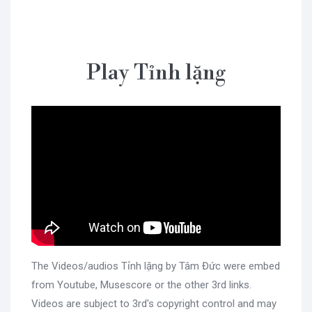
Play Tỉnh lặng
The Videos/audios Tỉnh lặng by Tâm Đức were embed
from Youtube, Musescore or the other 3rd links.
Videos are subject to 3rd's copyright control and may