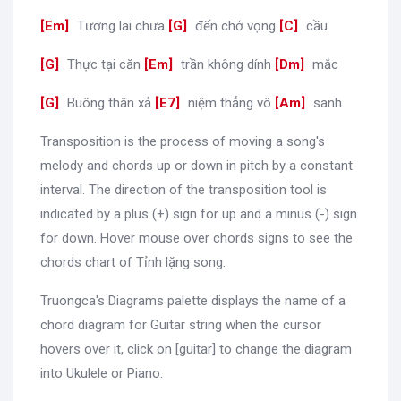
[
Em
]
Tương lai chưa
[
G
]
đến chớ vọng
[
C
]
cầu
[
G
]
Thực tại căn
[
Em
]
trần không dính
[
Dm
]
mắc
[
G
]
Buông thân xả
[
E7
]
niệm thẳng vô
[
Am
]
sanh.
Transposition is the process of moving a song's
melody and chords up or down in pitch by a constant
interval. The direction of the transposition tool is
indicated by a plus (+) sign for up and a minus (-) sign
for down. Hover mouse over chords signs to see the
chords chart of Tỉnh lặng song.
Truongca's Diagrams palette displays the name of a
chord diagram for Guitar string when the cursor
hovers over it, click on [guitar] to change the diagram
into Ukulele or Piano.