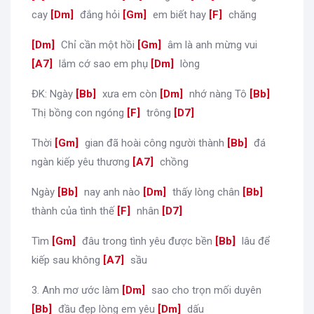
cay
[
Dm
]
đắng hỏi
[
Gm
]
em biết hay
[
F
]
chăng
[
Dm
]
Chỉ cần một hồi
[
Gm
]
âm là anh mừng vui
[
A7
]
lắm cớ sao em phụ
[
Dm
]
lòng
ĐK: Ngày
[
Bb
]
xưa em còn
[
Dm
]
nhớ nàng Tô
[
Bb
]
Thị bồng con ngóng
[
F
]
trông
[
D7
]
Thời
[
Gm
]
gian đã hoài công người thành
[
Bb
]
đá
ngàn kiếp yêu thương
[
A7
]
chồng
Ngày
[
Bb
]
nay anh nào
[
Dm
]
thấy lòng chân
[
Bb
]
thành của tình thế
[
F
]
nhân
[
D7
]
Tìm
[
Gm
]
đâu trong tình yêu được bền
[
Bb
]
lâu để
kiếp sau không
[
A7
]
sầu
3. Anh mơ ước làm
[
Dm
]
sao cho trọn mối duyên
[
Bb
]
đầu đẹp lòng em yêu
[
Dm
]
dấu