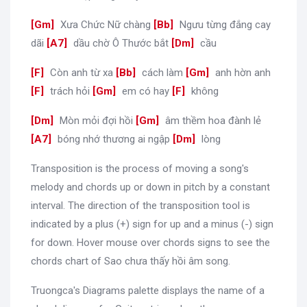
[
Gm
]
Xưa Chức Nữ chàng
[
Bb
]
Ngưu từng đắng cay
dãi
[
A7
]
dầu chờ Ô Thước bắt
[
Dm
]
cầu
[
F
]
Còn anh từ xa
[
Bb
]
cách làm
[
Gm
]
anh hờn anh
[
F
]
trách hỏi
[
Gm
]
em có hay
[
F
]
không
[
Dm
]
Mòn mỏi đợi hồi
[
Gm
]
âm thềm hoa đành lẻ
[
A7
]
bóng nhớ thương ai ngập
[
Dm
]
lòng
Transposition is the process of moving a song's
melody and chords up or down in pitch by a constant
interval. The direction of the transposition tool is
indicated by a plus (+) sign for up and a minus (-) sign
for down. Hover mouse over chords signs to see the
chords chart of Sao chưa thấy hồi âm song.
Truongca's Diagrams palette displays the name of a