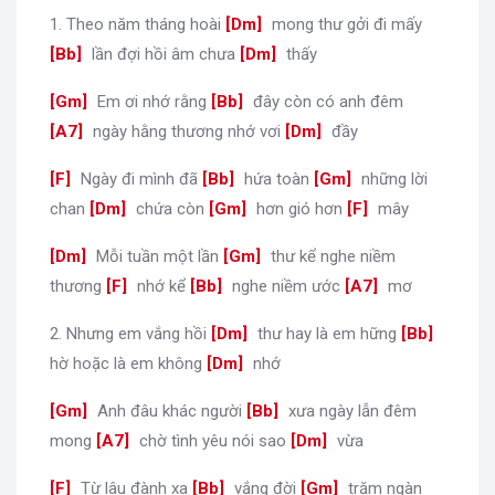
1. Theo năm tháng hoài
[
Dm
]
mong thư gởi đi mấy
[
Bb
]
lần đợi hồi âm chưa
[
Dm
]
thấy
[
Gm
]
Em ơi nhớ rằng
[
Bb
]
đây còn có anh đêm
[
A7
]
ngày hằng thương nhớ vơi
[
Dm
]
đầy
[
F
]
Ngày đi mình đã
[
Bb
]
hứa toàn
[
Gm
]
những lời
chan
[
Dm
]
chứa còn
[
Gm
]
hơn gió hơn
[
F
]
mây
[
Dm
]
Mỗi tuần một lần
[
Gm
]
thư kể nghe niềm
thương
[
F
]
nhớ kể
[
Bb
]
nghe niềm ước
[
A7
]
mơ
2. Nhưng em vắng hồi
[
Dm
]
thư hay là em hững
[
Bb
]
hờ hoặc là em không
[
Dm
]
nhớ
[
Gm
]
Anh đâu khác người
[
Bb
]
xưa ngày lẫn đêm
mong
[
A7
]
chờ tình yêu nói sao
[
Dm
]
vừa
[
F
]
Từ lâu đành xa
[
Bb
]
vắng đời
[
Gm
]
trăm ngàn