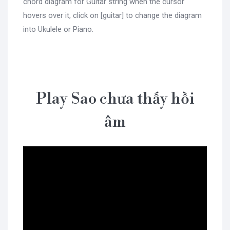
chord diagram for Guitar string when the cursor
hovers over it, click on [guitar] to change the diagram
into Ukulele or Piano.
Play Sao chưa thấy hồi
âm