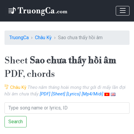
TruongCa
Châu Kỳ
Sao chưa thấy hồi âm
Sheet
Sao chưa thấy hồi âm
PDF, chords
Châu Kỳ
Theo năm tháng hoài mong thư gởi đi mấy lần đợi
hồi âm chưa thấy
[PDF]
[Sheet]
[Lyrics]
[Mp4/Midi]
Search