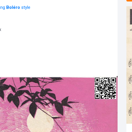
ying
Boléro
style
u
: