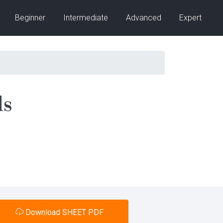
Beginner
Intermediate
Advanced
Expert
ds
Download SHEET PDF