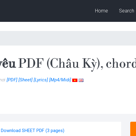
Home
Search
yêu
PDF (Châu Kỳ), chor
 nơi
[PDF]
[Sheet]
[Lyrics]
[Mp4/Midi]
Download SHEET PDF (3 pages)