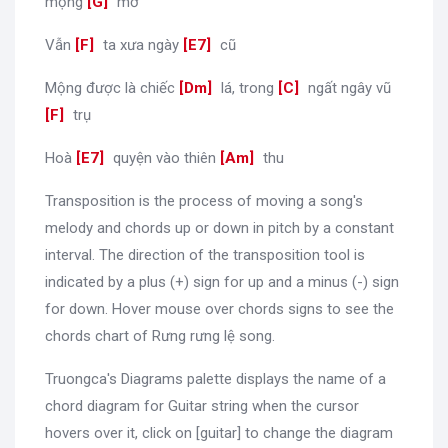
mộng
[
G
]
mơ
Vẫn
[
F
]
ta xưa ngày
[
E7
]
cũ
Mộng được là chiếc
[
Dm
]
lá, trong
[
C
]
ngất ngây vũ
[
F
]
trụ
Hoà
[
E7
]
quyện vào thiên
[
Am
]
thu
Transposition is the process of moving a song's
melody and chords up or down in pitch by a constant
interval. The direction of the transposition tool is
indicated by a plus (+) sign for up and a minus (-) sign
for down. Hover mouse over chords signs to see the
chords chart of Rưng rưng lệ song.
Truongca's Diagrams palette displays the name of a
chord diagram for Guitar string when the cursor
hovers over it, click on [guitar] to change the diagram