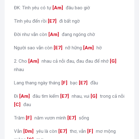
ĐK: Tình yêu có tự
[
Am
]
đâu bao giờ
Tình yêu đến rồi
[
E7
]
đi bất ngờ
Đời như vẫn còn
[
Am
]
đang ngóng chờ
Người sao vẫn còn
[
E7
]
nỡ hững
[
Am
]
hờ
2. Cho
[
Am
]
nhau cả nỗi đau, đau đau để nhớ
[
G
]
nhau
Lang thang ngày tháng
[
F
]
bạc
[
E7
]
đầu
Đi
[
Am
]
đâu tìm kiếm
[
E7
]
nhau, vui
[
G
]
trong cả nỗi
[
C
]
đau
Trăm
[
F
]
năm vươn mình
[
E7
]
sống
Vẫn
[
Dm
]
yêu là còn
[
E7
]
thơ, vẫn
[
F
]
mơ mộng