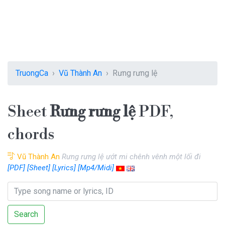
TruongCa
Vũ Thành An
Rưng rưng lệ
Sheet
Rưng rưng lệ
PDF,
chords
Vũ Thành An
Rưng rưng lệ ướt mi chênh vênh một lối đi
[PDF]
[Sheet]
[Lyrics]
[Mp4/Midi]
Search