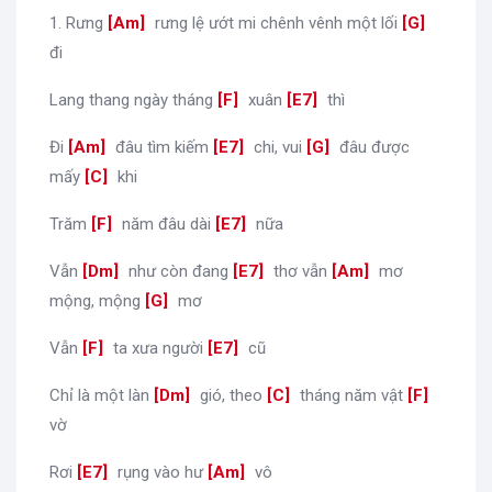
1. Rưng
[
Am
]
rưng lệ ướt mi chênh vênh một lối
[
G
]
đi
Lang thang ngày tháng
[
F
]
xuân
[
E7
]
thì
Đi
[
Am
]
đâu tìm kiếm
[
E7
]
chi, vui
[
G
]
đâu được
mấy
[
C
]
khi
Trăm
[
F
]
năm đâu dài
[
E7
]
nữa
Vẫn
[
Dm
]
như còn đang
[
E7
]
thơ vẫn
[
Am
]
mơ
mộng, mộng
[
G
]
mơ
Vẫn
[
F
]
ta xưa người
[
E7
]
cũ
Chỉ là một làn
[
Dm
]
gió, theo
[
C
]
tháng năm vật
[
F
]
vờ
Rơi
[
E7
]
rụng vào hư
[
Am
]
vô