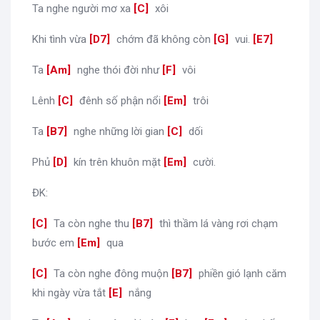
Ta nghe người mơ xa
[
C
]
xôi
Khi tình vừa
[
D7
]
chớm đã không còn
[
G
]
vui.
[
E7
]
Ta
[
Am
]
nghe thói đời như
[
F
]
vôi
Lênh
[
C
]
đênh số phận nổi
[
Em
]
trôi
Ta
[
B7
]
nghe những lời gian
[
C
]
dối
Phủ
[
D
]
kín trên khuôn mặt
[
Em
]
cười.
ĐK:
[
C
]
Ta còn nghe thu
[
B7
]
thì thầm lá vàng rơi chạm
bước em
[
Em
]
qua
[
C
]
Ta còn nghe đông muộn
[
B7
]
phiền gió lạnh căm
khi ngày vừa tắt
[
E
]
nắng