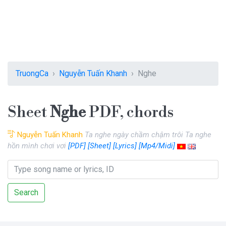
TruongCa
Nguyễn Tuấn Khanh
Nghe
Sheet
Nghe
PDF, chords
Nguyễn Tuấn Khanh
Ta nghe ngày chầm chậm trôi Ta nghe
hồn mình chơi vơi
[PDF]
[Sheet]
[Lyrics]
[Mp4/Midi]
Search