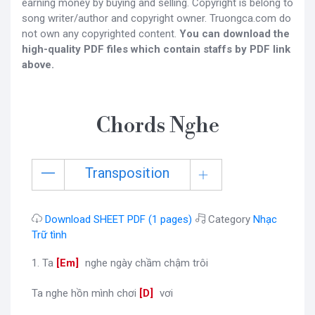
earning money by buying and selling. Copyright is belong to
song writer/author and copyright owner. Truongca.com do
not own any copyrighted content.
You can download the
high-quality PDF files which contain staffs by PDF link
above.
Chords Nghe
Transposition
Download SHEET PDF (1 pages)
Category
Nhạc
Trữ tình
1. Ta
[
Em
]
nghe ngày chầm chậm trôi
Ta nghe hồn mình chơi
[
D
]
vơi