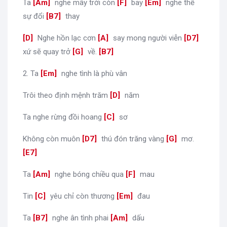
Ta
[
Am
]
nghe mây trời còn
[
F
]
bay
[
Em
]
nghe thế
sự đổi
[
B7
]
thay
[
D
]
Nghe hồn lạc cơn
[
A
]
say mong người viễn
[
D7
]
xứ sẽ quay trở
[
G
]
về.
[
B7
]
2. Ta
[
Em
]
nghe tình là phù vân
Trôi theo định mệnh trăm
[
D
]
năm
Ta nghe rừng đồi hoang
[
C
]
sơ
Không còn muôn
[
D7
]
thú đón trăng vàng
[
G
]
mơ.
[
E7
]
Ta
[
Am
]
nghe bóng chiều qua
[
F
]
mau
Tin
[
C
]
yêu chỉ còn thương
[
Em
]
đau
Ta
[
B7
]
nghe ân tình phai
[
Am
]
dấu