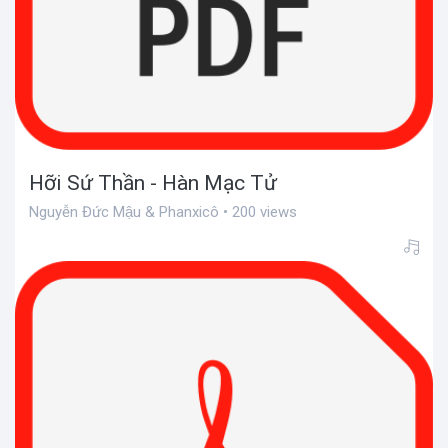
Hỡi Sứ Thần - Hàn Mạc Tử
Nguyễn Đức Mậu & Phanxicô • 200 views