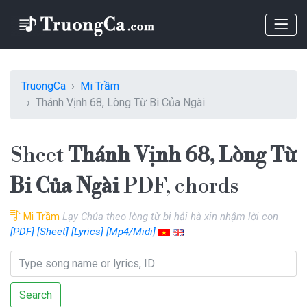
TruongCa
Mi Trầm
Thánh Vịnh 68, Lòng Từ Bi Của Ngài
Sheet
Thánh Vịnh 68, Lòng Từ
Bi Của Ngài
PDF, chords
Mi Trầm
Lạy Chúa theo lòng từ bi hải hà xin nhậm lời con
[PDF]
[Sheet]
[Lyrics]
[Mp4/Midi]
Search