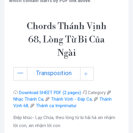
which contain staffs by PDF link above.
Chords Thánh Vịnh
68, Lòng Từ Bi Của
Ngài
Transposition
Download SHEET PDF (2 pages)
Category 🌾
Nhạc Thánh Ca
, 🌾
Thánh Vịnh - Đáp Ca
, 🌾
Thánh
Vịnh 68
, 🌾
Thánh ca Imprimatur
Điệp khúc- Lạy Chúa, theo lòng từ bi hải hà xin nhậm
lời con, xin nhậm lời con.