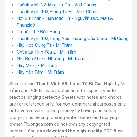
Thánh Vịnh 22, Mục Tử Ca - Viết Chung
Thánh Vịnh 102, Đấng Từ Bi - Viết Chung
Hỡi Sứ Thần - Hàn Mạc Tử - Nguyễn Đức Mậu &
Phanxicô
Tự hỏi - Lê Đức Hùng
Thánh Vịnh 102, Lòng Yêu Thương Của Chúa - Mi Giáng
Hãy Học Cùng Ta - Mi Trầm
Chúa Là Tình Yêu 2 - Mi Trầm
Nét Đẹp Khiêm Nhường - Mi Trầm
Hãy Mang - Mi Trầm
Hãy Yên Tâm - Mi Trầm
Sheet music
Thánh Vịnh 68, Lòng Từ Bi Của Ngài
by Mi
Trầm and PDF file was posted here to support you to
practice singing perfectly. Sheets with notes and chords
are for reference only, for non-commercial purposes only,
not involved with earning money by buying and selling.
Copyright is belong to song writer/author and copyright
owner. Truongca.com do not own any copyrighted
content.
You can download the high-quality PDF files