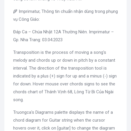
🌾 Imprimatur, Thông tin chuẩn nhận dùng trong phụng
vụ Công Giáo:
Đáp Ca – Chúa Nhật 12A Thường Niên. Imprimatur –
Gp. Nha Trang: 03.04.2023
Transposition is the process of moving a song's
melody and chords up or down in pitch by a constant
interval. The direction of the transposition tool is
indicated by a plus (+) sign for up and a minus (-) sign
for down. Hover mouse over chords signs to see the
chords chart of Thánh Vịnh 68, Lòng Từ Bi Của Ngài
song.
Truongca's Diagrams palette displays the name of a
chord diagram for Guitar string when the cursor
hovers over it, click on [guitar] to change the diagram