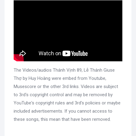
The Videos/audios Thánh Vịnh 89, Lễ Thánh Giuse
Thợ by Huy Hoàng were embed from Youtube,
Musescore or the other 3rd links. Videos are subject
to 3rd's copyright control and may be removed by
YouTube's copyright rules and 3rd's policies or maybe
included advertisements. If you cannot access to
these songs, this mean that have been removed.