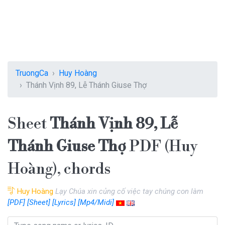
TruongCa
Huy Hoàng
Thánh Vịnh 89, Lễ Thánh Giuse Thợ
Sheet
Thánh Vịnh 89, Lễ
Thánh Giuse Thợ
PDF (Huy
Hoàng), chords
Huy Hoàng
Lạy Chúa xin củng cố việc tay chúng con làm
[PDF]
[Sheet]
[Lyrics]
[Mp4/Midi]