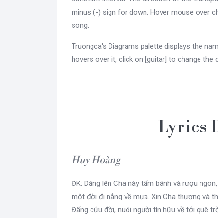
minus (-) sign for down. Hover mouse over ch
song.
Truongca's Diagrams palette displays the nam
hovers over it, click on [guitar] to change the 
Lyrics 
Huy Hoàng
ĐK: Dâng lên Cha này tấm bánh và rượu ngon,
một đời đi nắng về mưa. Xin Cha thương và t
Đấng cứu đời, nuôi người tín hữu về tới quê trờ