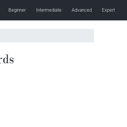
Beginner
Intermediate
Advanced
Expert
rds