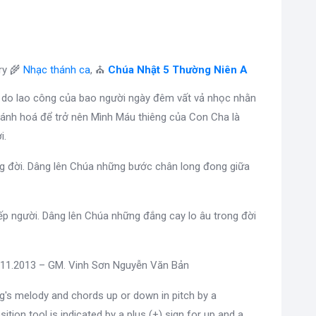
ry 🌾
Nhạc thánh ca
, ⛪
Chúa Nhật 5 Thường Niên A
 do lao công của bao người ngày đêm vất vả nhọc nhằn
hánh hoá để trở nên Mình Máu thiêng của Con Cha là
i.
ng đời. Dâng lên Chúa những bước chân long đong giữa
ếp người. Dâng lên Chúa những đắng cay lo âu trong đời
9.11.2013 – GM. Vinh Sơn Nguyễn Văn Bản
g's melody and chords up or down in pitch by a
sition tool is indicated by a plus (+) sign for up and a