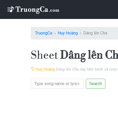
TruongCa
Huy Hoàng
Dâng lên Cha
Sheet
Dâng lên C
Huy Hoàng
Dâng lên Cha này tấm bánh và rượ
Search