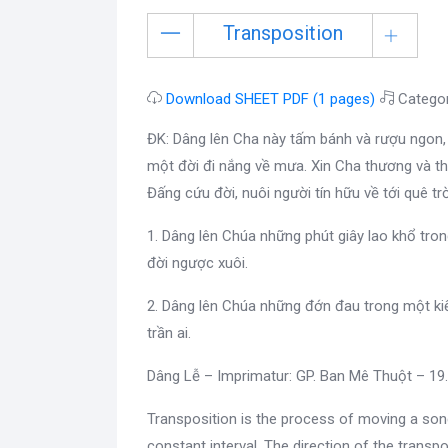
Transposition
Download SHEET PDF (1 pages)
Catego
ĐK: Dâng lên Cha này tấm bánh và rượu ngon,
một đời đi nắng về mưa. Xin Cha thương và t
Đấng cứu đời, nuôi người tín hữu về tới quê trờ
1. Dâng lên Chúa những phút giây lao khổ tro
đời ngược xuôi.
2. Dâng lên Chúa những đớn đau trong một ki
trần ai.
Dâng Lễ – Imprimatur: GP. Ban Mê Thuột – 1
Transposition is the process of moving a son
constant interval. The direction of the transpo