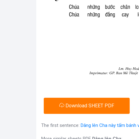
Download SHEET PDF
The first sentence:
Dâng lên Cha này tấm bánh 
More similar sheets PDF
Dâng lên Cha
: