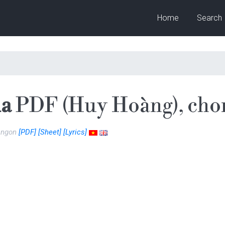
Home
Search
ha
PDF (Huy Hoàng), cho
u ngon
[PDF]
[Sheet]
[Lyrics]