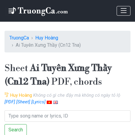
TruongCa
Huy Hoàng
Ai Tuyên Xưng Thầy (Cn12 Tna)
Sheet
Ai Tuyên Xưng Thầy
(Cn12 Tna)
PDF, chords
Huy Hoàng
Không có gì che đậy mà không có ngày tỏ lộ
[PDF]
[Sheet]
[Lyrics]
Search