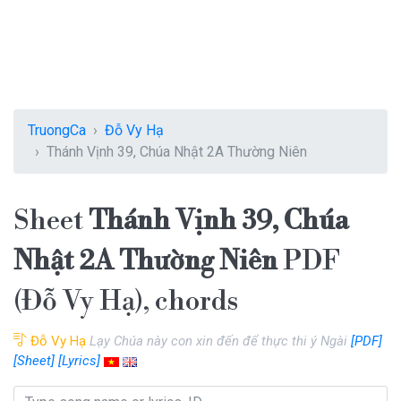
TruongCa
Đỗ Vy Hạ
Thánh Vịnh 39, Chúa Nhật 2A Thường Niên
Sheet
Thánh Vịnh 39, Chúa
Nhật 2A Thường Niên
PDF
(Đỗ Vy Hạ), chords
Đỗ Vy Hạ
Lạy Chúa này con xin đến để thực thi ý Ngài
[PDF]
[Sheet]
[Lyrics]