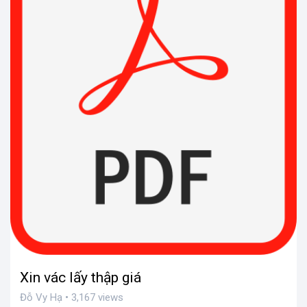
Xin vác lấy thập giá
Đỗ Vy Hạ • 3,167 views