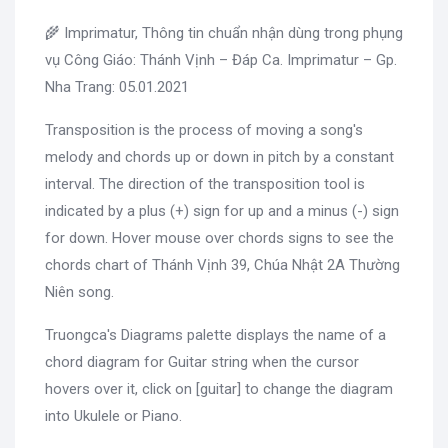
🌾 Imprimatur, Thông tin chuẩn nhận dùng trong phụng
vụ Công Giáo: Thánh Vịnh – Đáp Ca. Imprimatur – Gp.
Nha Trang: 05.01.2021
Transposition is the process of moving a song's
melody and chords up or down in pitch by a constant
interval. The direction of the transposition tool is
indicated by a plus (+) sign for up and a minus (-) sign
for down. Hover mouse over chords signs to see the
chords chart of Thánh Vịnh 39, Chúa Nhật 2A Thường
Niên song.
Truongca's Diagrams palette displays the name of a
chord diagram for Guitar string when the cursor
hovers over it, click on [guitar] to change the diagram
into Ukulele or Piano.