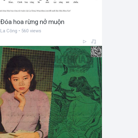
Đóa hoa rừng nở muộn
La Công • 560 views