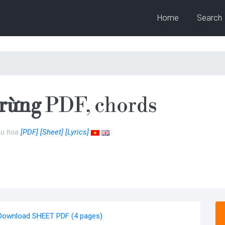
Home
Search
 rừng
PDF, chords
àu hoa
[PDF]
[Sheet]
[Lyrics]
Download SHEET PDF (4 pages)