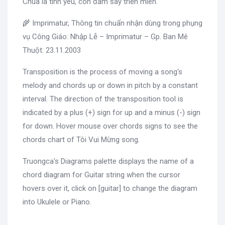
Chúa là tình yêu, con đắm say triền miên.
🌾 Imprimatur, Thông tin chuẩn nhận dùng trong phụng
vụ Công Giáo: Nhập Lễ – Imprimatur – Gp. Ban Mê
Thuột: 23.11.2003
Transposition is the process of moving a song's
melody and chords up or down in pitch by a constant
interval. The direction of the transposition tool is
indicated by a plus (+) sign for up and a minus (-) sign
for down. Hover mouse over chords signs to see the
chords chart of Tôi Vui Mừng song.
Truongca's Diagrams palette displays the name of a
chord diagram for Guitar string when the cursor
hovers over it, click on [guitar] to change the diagram
into Ukulele or Piano.