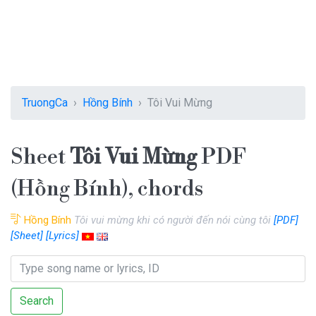
TruongCa
Hồng Bính
Tôi Vui Mừng
Sheet
Tôi Vui Mừng
PDF
(Hồng Bính), chords
Hồng Bính
Tôi vui mừng khi có người đến nói cùng tôi
[PDF]
[Sheet]
[Lyrics]
Search