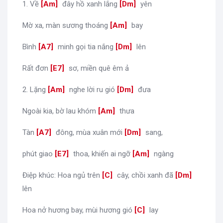
1. Về
[
Am
]
đây hồ xanh lắng
[
Dm
]
yên
Mờ xa, màn sương thoáng
[
Am
]
bay
Bình
[
A7
]
minh gọi tia nắng
[
Dm
]
lên
Rất đơn
[
E7
]
sơ, miền quê êm ả
2. Lặng
[
Am
]
nghe lời ru gió
[
Dm
]
đưa
Ngoài kia, bờ lau khóm
[
Am
]
thưa
Tàn
[
A7
]
đông, mùa xuân mới
[
Dm
]
sang,
phút giao
[
E7
]
thoa, khiến ai ngỡ
[
Am
]
ngàng
Điệp khúc: Hoa ngủ trên
[
C
]
cây, chồi xanh đã
[
Dm
]
lên
Hoa nở hương bay, mùi hương gió
[
C
]
lay