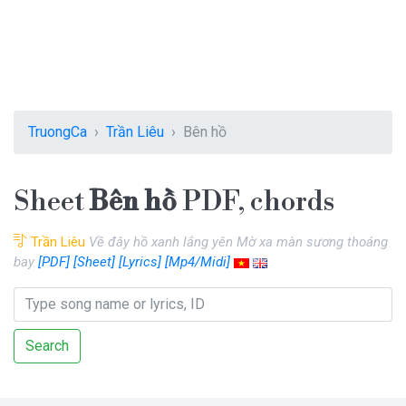
TruongCa
Trần Liêu
Bên hồ
Sheet
Bên hồ
PDF, chords
Trần Liêu
Về đây hồ xanh lắng yên Mờ xa màn sương thoáng
bay
[PDF]
[Sheet]
[Lyrics]
[Mp4/Midi]
Search