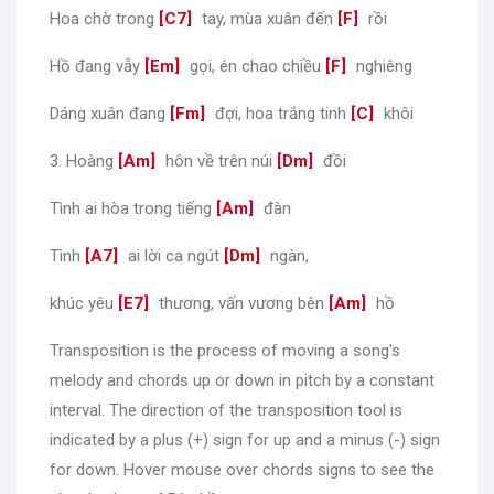
Hoa chờ trong
[
C7
]
tay, mùa xuân đến
[
F
]
rồi
Hồ đang vẫy
[
Em
]
gọi, én chao chiều
[
F
]
nghiêng
Dáng xuân đang
[
Fm
]
đợi, hoa trắng tinh
[
C
]
khôi
3. Hoàng
[
Am
]
hôn về trên núi
[
Dm
]
đồi
Tình ai hòa trong tiếng
[
Am
]
đàn
Tình
[
A7
]
ai lời ca ngút
[
Dm
]
ngàn,
khúc yêu
[
E7
]
thương, vấn vương bên
[
Am
]
hồ
Transposition is the process of moving a song's
melody and chords up or down in pitch by a constant
interval. The direction of the transposition tool is
indicated by a plus (+) sign for up and a minus (-) sign
for down. Hover mouse over chords signs to see the