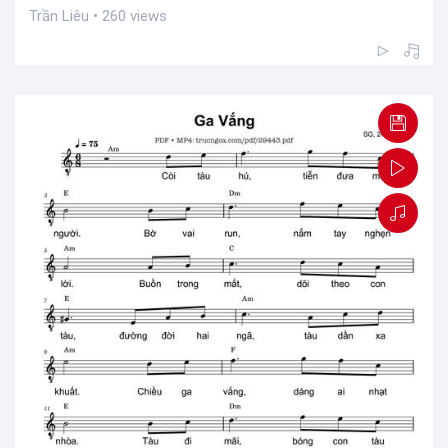
Trần Liêu • 260 views