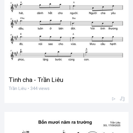
Tình cha - Trần Liêu
Trần Liêu • 344 views