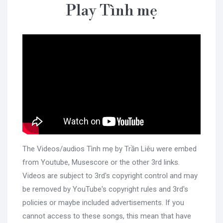
Play Tình mẹ
The Videos/audios Tình mẹ by Trần Liêu were embed
from Youtube, Musescore or the other 3rd links.
Videos are subject to 3rd's copyright control and may
be removed by YouTube's copyright rules and 3rd's
policies or maybe included advertisements. If you
cannot access to these songs, this mean that have