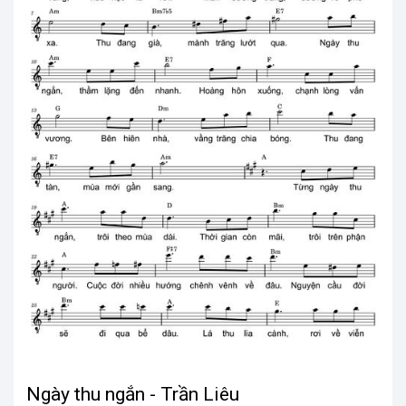
Ngày thu ngắn - Trần Liêu