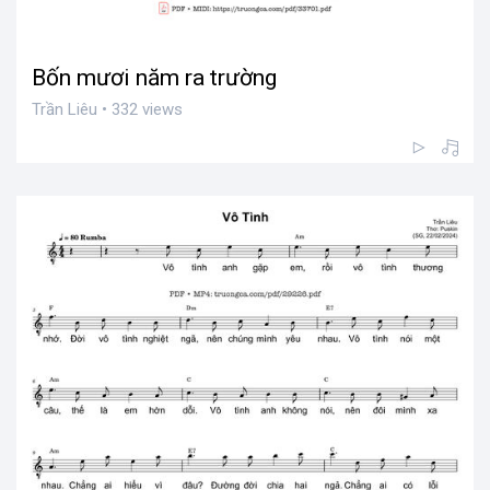
Bốn mươi năm ra trường
Trần Liêu • 332 views