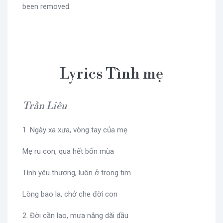
been removed.
Lyrics Tình mẹ
Trần Liêu
1. Ngày xa xưa, vòng tay của mẹ
Mẹ ru con, qua hết bốn mùa
Tình yêu thương, luôn ở trong tim
Lòng bao la, chở che đời con
2. Đời cần lao, mưa nắng dãi dầu