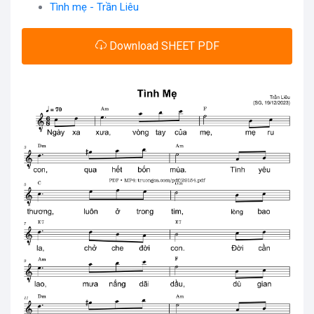
Tình mẹ - Trần Liêu
Download SHEET PDF