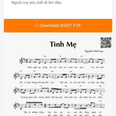
Người mẹ yêu, biết đi tìm đâu
Download SHEET PDF