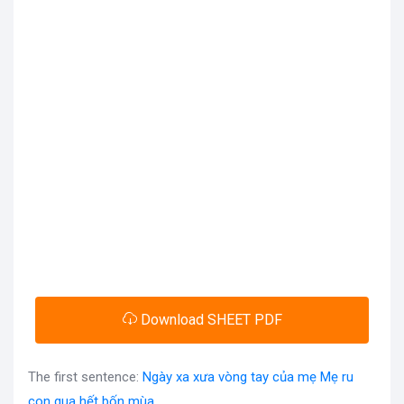
Download SHEET PDF
The first sentence:
Ngày xa xưa vòng tay của mẹ Mẹ ru
con qua hết bốn mùa