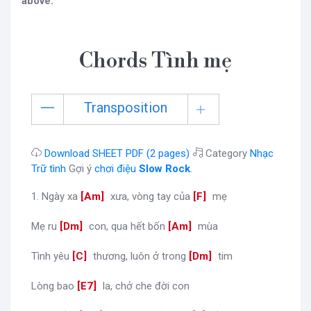
above.
Chords Tình mẹ
Transposition
Download SHEET PDF (2 pages)
Category
Nhạc
Trữ tình
Gợi ý
chơi điệu
Slow Rock
.
1. Ngày xa
[
Am
]
xưa, vòng tay của
[
F
]
mẹ
Mẹ ru
[
Dm
]
con, qua hết bốn
[
Am
]
mùa
Tình yêu
[
C
]
thương, luôn ở trong
[
Dm
]
tim
Lòng bao
[
E7
]
la, chở che đời con