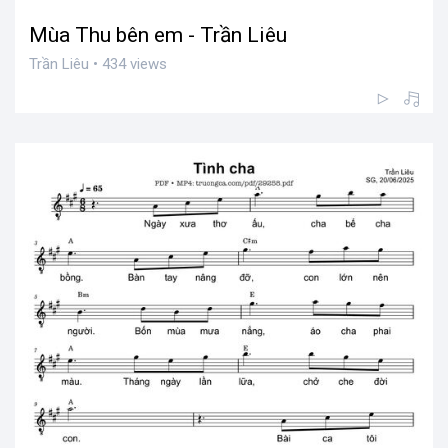
Mùa Thu bên em - Trần Liêu
Trần Liêu • 434 views