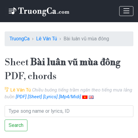
TruongCa
Lê Vân Tú
Bài luân vũ mùa đông
Sheet
Bài luân vũ mùa đông
PDF, chords
Lê Vân Tú
Chiều buông tiếng trầm ngân theo tiếng mưa lắng
buồn
[PDF]
[Sheet]
[Lyrics]
[Mp4/Midi]
Search