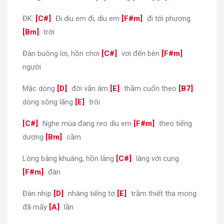
ĐK:
[
C#
]
Đi dìu em đi, dìu em
[
F#m
]
đi tới phương
[
Bm
]
trời
Đàn buông lơi, hồn chơi
[
C#
]
vơi đến bên
[
F#m
]
người
Mặc dòng
[
D
]
đời vẫn âm
[
E
]
thầm cuốn theo
[
B7
]
dòng sông lãng
[
E
]
trôi
[
C#
]
Nghe mùa đang reo dìu em
[
F#m
]
theo tiếng
dương
[
Bm
]
cầm
Lòng bâng khuâng, hồn lâng
[
C#
]
lâng với cung
[
F#m
]
đàn
Đàn nhịp
[
D
]
nhàng tiếng tơ
[
E
]
trầm thiết tha mong
đã mấy
[
A
]
lần