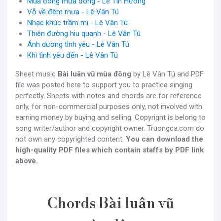
Mùa đông mưa đông - Lê Tín Hương
Vỗ về đêm mưa - Lê Vân Tú
Nhạc khúc trầm mi - Lê Vân Tú
Thiên đường hiu quạnh - Lê Vân Tú
Ánh dương tình yêu - Lê Vân Tú
Khi tình yêu đến - Lê Vân Tú
Sheet music
Bài luân vũ mùa đông
by Lê Vân Tú and PDF
file was posted here to support you to practice singing
perfectly. Sheets with notes and chords are for reference
only, for non-commercial purposes only, not involved with
earning money by buying and selling. Copyright is belong to
song writer/author and copyright owner. Truongca.com do
not own any copyrighted content.
You can download the
high-quality PDF files which contain staffs by PDF link
above.
Chords Bài luân vũ