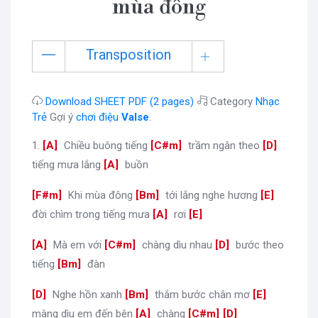
mùa đông
Transposition
Download SHEET PDF (2 pages)
Category
Nhạc
Trẻ
Gợi ý
chơi điệu
Valse
.
1.
[
A
]
Chiều buông tiếng
[
C#m
]
trầm ngân theo
[
D
]
tiếng mưa lắng
[
A
]
buồn
[
F#m
]
Khi mùa đông
[
Bm
]
tới lắng nghe hương
[
E
]
đời chìm trong tiếng mưa
[
A
]
rơi
[
E
]
[
A
]
Mà em với
[
C#m
]
chàng dìu nhau
[
D
]
bước theo
tiếng
[
Bm
]
đàn
[
D
]
Nghe hồn xanh
[
Bm
]
thắm bước chân mơ
[
E
]
màng dìu em đến bên
[
A
]
chàng
[
C#m
]
[
D
]