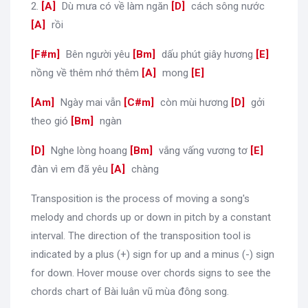
2.
[
A
]
Dù mưa có về làm ngăn
[
D
]
cách sông nước
[
A
]
rồi
[
F#m
]
Bên người yêu
[
Bm
]
dấu phút giây hương
[
E
]
nồng về thêm nhớ thêm
[
A
]
mong
[
E
]
[
Am
]
Ngày mai vẫn
[
C#m
]
còn mùi hương
[
D
]
gởi
theo gió
[
Bm
]
ngàn
[
D
]
Nghe lòng hoang
[
Bm
]
vắng vấng vương tơ
[
E
]
đàn vì em đã yêu
[
A
]
chàng
Transposition is the process of moving a song's
melody and chords up or down in pitch by a constant
interval. The direction of the transposition tool is
indicated by a plus (+) sign for up and a minus (-) sign
for down. Hover mouse over chords signs to see the
chords chart of Bài luân vũ mùa đông song.