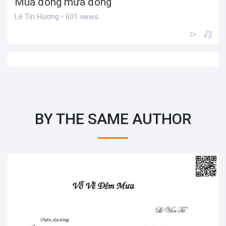
Mùa đông mưa đông
Lê Tín Hương • 601 views
BY THE SAME AUTHOR