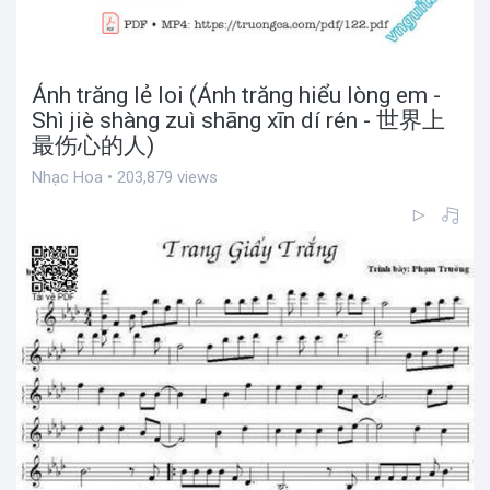
Ánh trăng lẻ loi (Ánh trăng hiểu lòng em -
Shì jiè shàng zuì shāng xīn dí rén - 世界上
最伤心的人)
Nhạc Hoa • 203,879 views