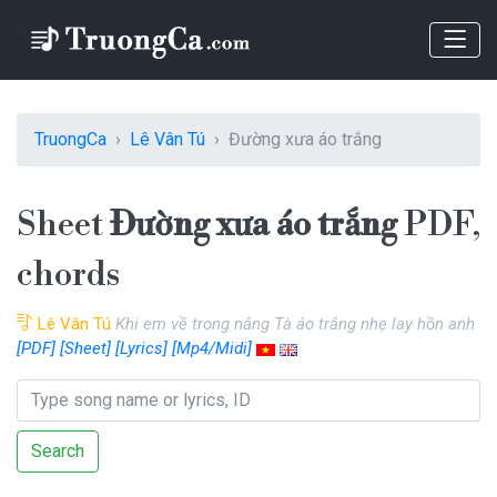
TruongCa
Lê Vân Tú
Đường xưa áo trắng
Sheet
Đường xưa áo trắng
PDF,
chords
Lê Vân Tú
Khi em về trong nắng Tà áo trắng nhẹ lay hồn anh
[PDF]
[Sheet]
[Lyrics]
[Mp4/Midi]
Search