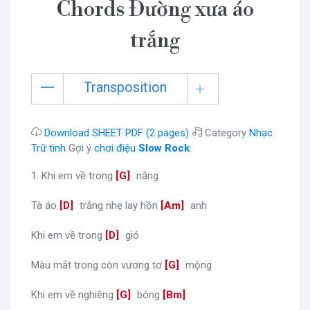
Chords Đường xưa áo
trắng
Transposition
Download SHEET PDF (2 pages)
Category
Nhạc
Trữ tình
Gợi ý
chơi điệu
Slow Rock
.
1. Khi em về trong
[
G
]
nắng
Tà áo
[
D
]
trắng nhẹ lay hồn
[
Am
]
anh
Khi em về trong
[
D
]
gió
Màu mắt trong còn vương tơ
[
G
]
mộng
Khi em về nghiêng
[
G
]
bóng
[
Bm
]