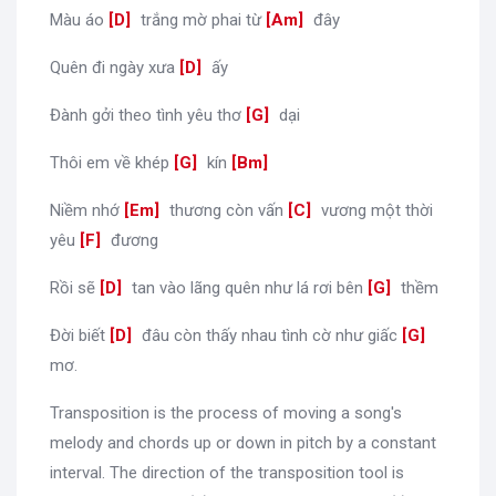
Màu áo
[
D
]
trắng mờ phai từ
[
Am
]
đây
Quên đi ngày xưa
[
D
]
ấy
Đành gởi theo tình yêu thơ
[
G
]
dại
Thôi em về khép
[
G
]
kín
[
Bm
]
Niềm nhớ
[
Em
]
thương còn vấn
[
C
]
vương một thời
yêu
[
F
]
đương
Rồi sẽ
[
D
]
tan vào lãng quên như lá rơi bên
[
G
]
thềm
Đời biết
[
D
]
đâu còn thấy nhau tình cờ như giấc
[
G
]
mơ.
Transposition is the process of moving a song's
melody and chords up or down in pitch by a constant
interval. The direction of the transposition tool is