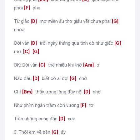
phôi
[
F
]
pha
Từ giấc
[
D
]
mơ miền ấu thơ giấu vết chưa phai
[
G
]
nhòa
Đời vẫn
[
D
]
trôi ngày tháng qua tình cờ như giấc
[
G
]
mơ.
[
C
]
[
G
]
ĐK: Đời vẫn
[
C
]
thế nhiều khi thờ
[
Am
]
ơ
Nào đâu
[
D
]
biết có ai đợi
[
G
]
chờ
Chỉ
[
Bm
]
thấy trong lòng đầy nỗi
[
D
]
nhớ
Như phím ngân trầm còn vương
[
F
]
tơ
Trên những cung đàn
[
D
]
xưa
3. Thôi em về bên
[
G
]
ấy