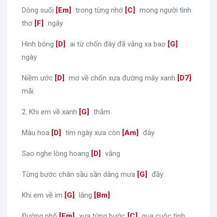
Dòng suối
[
Em
]
trong từng nhớ
[
C
]
mong người tình
thơ
[
F
]
ngây
Hình bóng
[
D
]
ai từ chốn đây đã vắng xa bao
[
G
]
ngày
Niềm ước
[
D
]
mơ về chốn xưa đường mây xanh
[
D7
]
mãi.
2. Khi em về xanh
[
G
]
thắm
Màu hoa
[
D
]
tím ngày xưa còn
[
Am
]
đây
Sao nghe lòng hoang
[
D
]
vắng
Từng bước chân sầu sần dâng mưa
[
G
]
đầy
Khi em về im
[
G
]
lắng
[
Bm
]
Đường phố
[
Em
]
xưa từng bước
[
C
]
qua cuộc tình