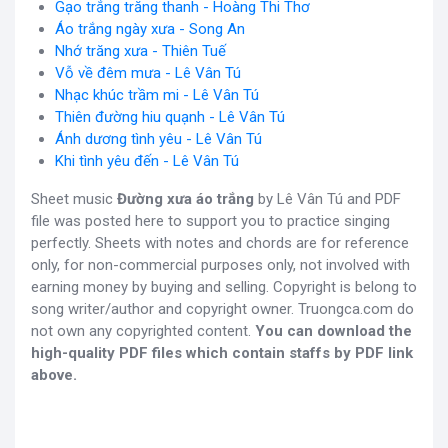
Gạo trắng trăng thanh - Hoàng Thi Thơ
Áo trắng ngày xưa - Song An
Nhớ trăng xưa - Thiên Tuế
Vỗ về đêm mưa - Lê Vân Tú
Nhạc khúc trầm mi - Lê Vân Tú
Thiên đường hiu quạnh - Lê Vân Tú
Ánh dương tình yêu - Lê Vân Tú
Khi tình yêu đến - Lê Vân Tú
Sheet music
Đường xưa áo trắng
by Lê Vân Tú and PDF
file was posted here to support you to practice singing
perfectly. Sheets with notes and chords are for reference
only, for non-commercial purposes only, not involved with
earning money by buying and selling. Copyright is belong to
song writer/author and copyright owner. Truongca.com do
not own any copyrighted content.
You can download the
high-quality PDF files which contain staffs by PDF link
above.