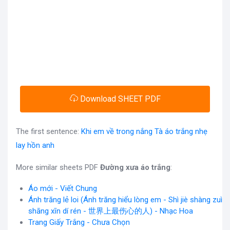
Download SHEET PDF
The first sentence:
Khi em về trong nắng Tà áo trắng nhẹ
lay hồn anh
More similar sheets PDF
Đường xưa áo trắng
:
Áo mới - Viết Chung
Ánh trăng lẻ loi (Ánh trăng hiểu lòng em - Shì jiè shàng zuì
shāng xīn dí rén - 世界上最伤心的人) - Nhạc Hoa
Trang Giấy Trắng - Chưa Chọn