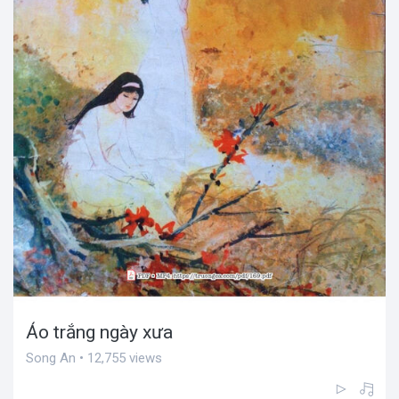
Áo trắng ngày xưa
Song An • 12,755 views