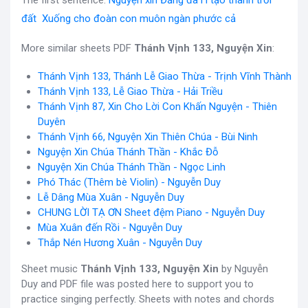
The first sentence:
Nguyện xin Đấng đã i i tạo thành trời
đất Xuống cho đoàn con muôn ngàn phước cả
More similar sheets PDF
Thánh Vịnh 133, Nguyện Xin
:
Thánh Vịnh 133, Thánh Lễ Giao Thừa - Trịnh Vĩnh Thành
Thánh Vịnh 133, Lễ Giao Thừa - Hải Triều
Thánh Vịnh 87, Xin Cho Lời Con Khấn Nguyện - Thiên
Duyên
Thánh Vịnh 66, Nguyện Xin Thiên Chúa - Bùi Ninh
Nguyện Xin Chúa Thánh Thần - Khắc Đỗ
Nguyện Xin Chúa Thánh Thần - Ngọc Linh
Phó Thác (Thêm bè Violin) - Nguyễn Duy
Lễ Dâng Mùa Xuân - Nguyễn Duy
CHUNG LỜI TẠ ƠN Sheet đệm Piano - Nguyễn Duy
Mùa Xuân đến Rồi - Nguyễn Duy
Thắp Nén Hương Xuân - Nguyễn Duy
Sheet music
Thánh Vịnh 133, Nguyện Xin
by Nguyễn
Duy and PDF file was posted here to support you to
practice singing perfectly. Sheets with notes and chords