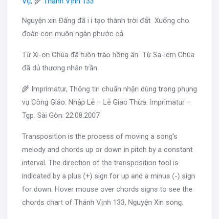
Vụ
, 🌾
Thánh Vịnh 133
Nguyện xin Đấng đã i i tạo thành trời đất Xuống cho
đoàn con muôn ngàn phước cả.
Từ Xi-on Chúa đã tuôn trào hồng ân Từ Sa-lem Chúa
đã dủ thương nhân trần.
🌾 Imprimatur, Thông tin chuẩn nhận dùng trong phụng
vụ Công Giáo: Nhập Lễ – Lễ Giao Thừa. Imprimatur –
Tgp. Sài Gòn: 22.08.2007
Transposition is the process of moving a song's
melody and chords up or down in pitch by a constant
interval. The direction of the transposition tool is
indicated by a plus (+) sign for up and a minus (-) sign
for down. Hover mouse over chords signs to see the
chords chart of Thánh Vịnh 133, Nguyện Xin song.