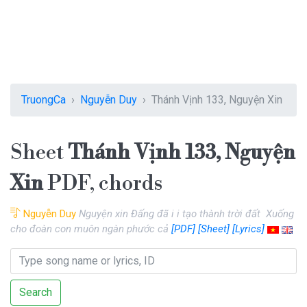
TruongCa
Nguyễn Duy
Thánh Vịnh 133, Nguyện Xin
Sheet
Thánh Vịnh 133, Nguyện
Xin
PDF, chords
Nguyễn Duy
Nguyện xin Đấng đã i i tạo thành trời đất Xuống
cho đoàn con muôn ngàn phước cả
[PDF]
[Sheet]
[Lyrics]
Search