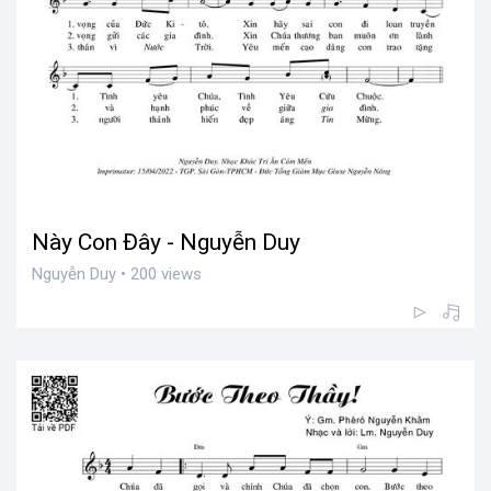
Này Con Đây - Nguyễn Duy
Nguyễn Duy • 200 views