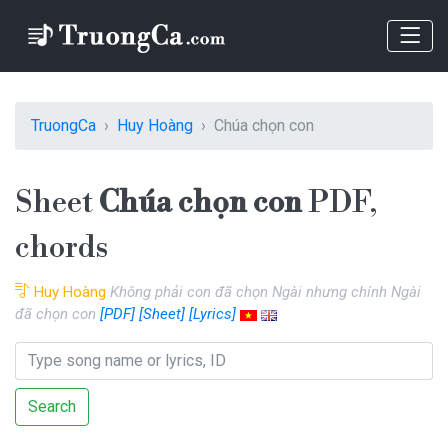
TruongCa
Huy Hoàng
Chúa chọn con
Sheet
Chúa chọn con
PDF,
chords
Huy Hoàng
Không phải con đã chọn Ngài nhưng chính Ngài
đã chọn con
[PDF]
[Sheet]
[Lyrics]
Search